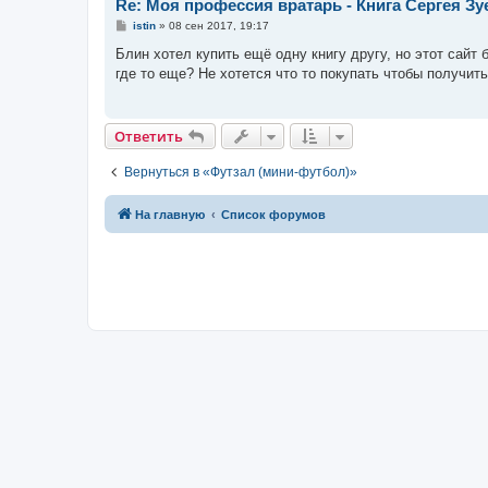
Re: Моя профессия вратарь - Книга Сергея Зу
С
istin
»
08 сен 2017, 19:17
о
о
Блин хотел купить ещё одну книгу другу, но этот сайт
б
где то еще? Не хотется что то покупать чтобы получить
щ
е
н
и
е
Ответить
Вернуться в «Футзал (мини-футбол)»
На главную
Список форумов