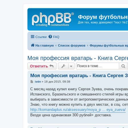
Форум футбольны
Для тех, кому доверяют "пост №1
Ссылки
FAQ
На главную
Список форумов
Форумы футбольных вр
Моя профессия вратарь - Книга Серг
П
Ответить
Моя профессия вратарь - Книга Сергея 
С
istin
»
18 дек 2015, 09:38
о
о
С месяц назад купил книгу Сергея Зуева, очень понра
б
Испанского, Бразильского и смешанного стилей игры в
щ
е
выбирать в зависимости от антропометрических данных
н
Знаю, что книгу можно купить в двух местах, в соц. сет
и
е
http://komandaplus.ru/aksessuary/moya_p ... eya_zueva/
Везде цена одинаковая 300 рублей+ доставка.