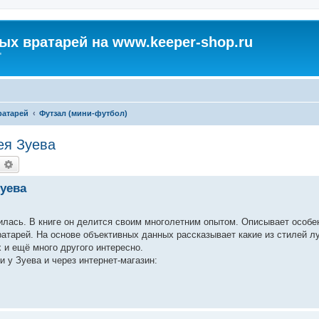
х вратарей на www.keeper-shop.ru
"
атарей
Футзал (мини-футбол)
ея Зуева
оиск
Расширенный поиск
Зуева
вилась. В книге он делится своим многолетним опытом. Описывает особе
ратарей. На основе объективных данных рассказывает какие из стилей л
 и ещё много другого интересно.
и у Зуева и через интернет-магазин: