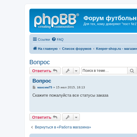
Форум футбольны
Для тех, кому доверяют "пост №1
Ссылки
FAQ
На главную
Список форумов
Keeper-shop.ru - магази
Вопрос
П
Ответить
Вопрос
С
максим75
»
15 июл 2015, 18:13
о
о
Скажите пожалуйста все статусы заказа
б
щ
е
н
и
Ответить
е
Вернуться в «Работа магазина»