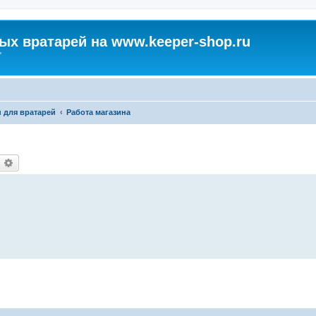
х вратарей на www.keeper-shop.ru
"
н для вратарей
Работа магазина
оиск
Расширенный поиск