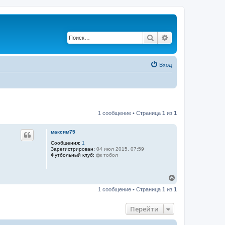
Поиск
Расширенный по
Вход
1 сообщение • Страница
1
из
1
максим75
Сообщения:
1
Зарегистрирован:
04 июл 2015, 07:59
Футбольный клуб:
фк тобол
В
е
1 сообщение • Страница
1
из
1
р
н
у
Перейти
т
ь