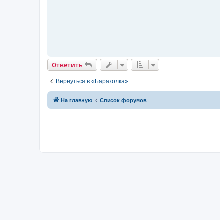
щ
е
н
и
е
Ответить
Вернуться в «Барахолка»
На главную
Список форумов