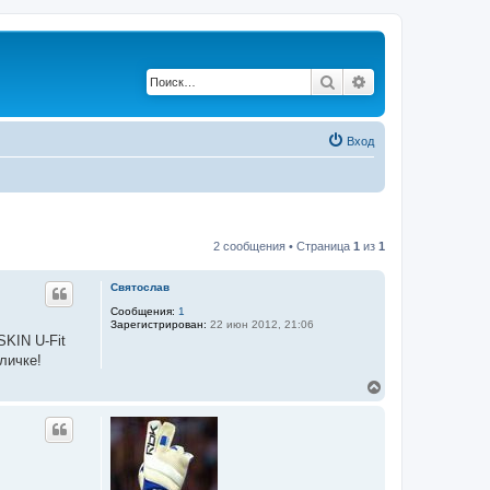
Поиск
Расширенный по
Вход
2 сообщения • Страница
1
из
1
Святослав
Сообщения:
1
Зарегистрирован:
22 июн 2012, 21:06
SKIN U-Fit
личке!
В
е
р
н
у
т
ь