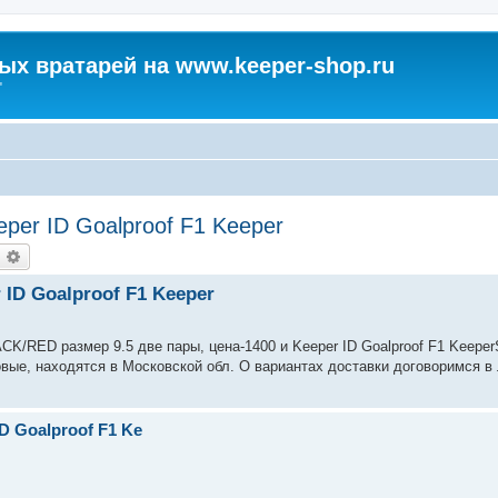
х вратарей на www.keeper-shop.ru
"
per ID Goalproof F1 Keeper
оиск
Расширенный поиск
ID Goalproof F1 Keeper
ACK/RED размер 9.5 две пары, цена-1400 и Keeper ID Goalproof F1 Keeper
новые, находятся в Московской обл. О вариантах доставки договоримся в 
D Goalproof F1 Ke