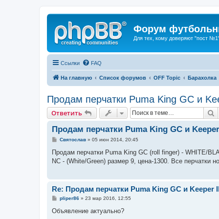
Форум футбольны
Для тех, кому доверяют "пост №1
Ссылки
FAQ
На главную
Список форумов
OFF Topic
Барахолка
Продам перчатки Puma King GC и Kee
П
Ответить
Продам перчатки Puma King GC и Keeper 
С
Святослав
»
05 июн 2014, 20:45
о
о
Продам перчатки Puma King GC (roll finger) - WHITE/BL
б
NC - (White/Green) размер 9, цена-1300. Все перчатки 
щ
е
н
и
е
Re: Продам перчатки Puma King GC и Keeper I
С
pliper86
»
23 мар 2016, 12:55
о
о
Объявление актуально?
б