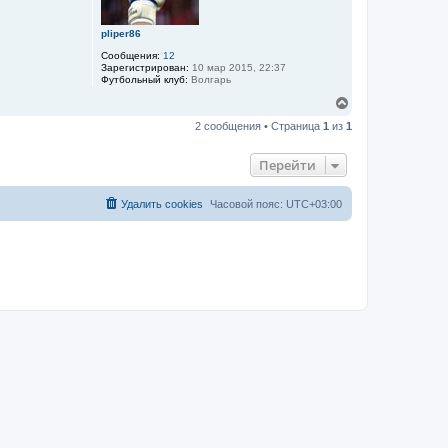
с
я
к
pliper86
н
Сообщения:
12
а
Зарегистрирован:
10 мар 2015, 22:37
ч
Футбольный клуб:
Волгарь
а
л
В
у
е
2 сообщения • Страница
1
из
1
р
н
у
Перейти
т
ь
с
Удалить cookies
Часовой пояс:
UTC+03:00
я
к
н
а
ч
а
л
у