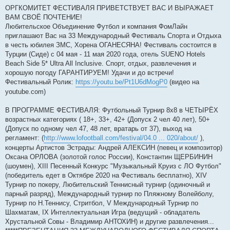
ОРГКОМИТЕТ ФЕСТИВАЛЯ ПРИВЕТСТВУЕТ ВАС И ВЫРАЖАЕТ
ВАМ СВОЁ ПОЧТЕНИЕ!
Любительское Объединение Футбол и компания ФомЛайн
приглашают Вас на 33 Международный Фестиваль Спорта и Отдыха
в честь юбилея ЗМС, Хорена ОГАНЕСЯНА! Фестиваль состоится в
Турции (Сиде) с 04 мая - 11 мая 2020 года, отель SUENO Hotels
Beach Side 5* Ultra All Inclusive. Спорт, отдых, развлечения и
хорошую погоду ГАРАНТИРУЕМ! Удачи и до встречи!
Фестивальный Ролик:
https://youtu.be/Pt1U6dMogP0
(видео на
youtube.com)
В ПРОГРАММЕ ФЕСТИВАЛЯ: Футбольный Турнир 8х8 в ЧЕТЫРЁХ
возрастных категориях ( 18+, 33+, 42+ (Допуск 2 чел 40 лет), 50+
(Допуск по одному чел 47, 48 лет, вратарь от 37), выход на
регламент: (
http://www.lofootball.com/festival/04.0 ... 020/about/
),
концерты Артистов Эстрады: Андрей АЛЕКСИН (певец и композитор)
Оксана ОРЛОВА (золотой голос России), Константин ЩЕРБИНИН
(шоумен), XIII Песенный Конкурс "Музыкальный Круиз с ЛО Футбол"
(победитель едет в Октябре 2020 на Фестиваль бесплатно), ХIV
Турнир по покеру, Любительский Теннисный турнир (одиночный и
парный разряд), Международный турнир по Пляжному Волейболу,
Турнир по Н.Теннису, Стритбол, V Международный Турнир по
Шахматам, IX Интеллектуальная Игра (ведущий - обладатель
Хрустальной Совы - Владимир АНТОХИН) и другие развлечения...