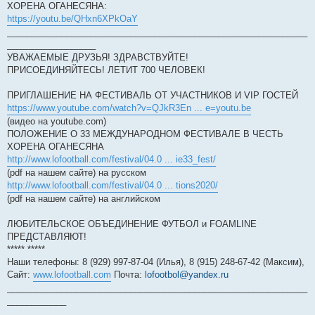
ХОРЕНА ОГАНЕСЯНА:
и
е
https://youtu.be/QHxn6XPkOaY
_____________________________________________________________
__________________
УВАЖАЕМЫЕ ДРУЗЬЯ! ЗДРАВСТВУЙТЕ!
ПРИСОЕДИНЯЙТЕСЬ! ЛЕТИТ 700 ЧЕЛОВЕК!
ПРИГЛАШЕНИЕ НА ФЕСТИВАЛЬ ОТ УЧАСТНИКОВ И VIP ГОСТЕЙ
https://www.youtube.com/watch?v=QJkR3En ... e=youtu.be
(видео на youtube.com)
ПОЛОЖЕНИЕ О 33 МЕЖДУНАРОДНОМ ФЕСТИВАЛЕ В ЧЕСТЬ
ХОРЕНА ОГАНЕСЯНА
http://www.lofootball.com/festival/04.0 ... ie33_fest/
(pdf на нашем сайте) на русском
http://www.lofootball.com/festival/04.0 ... tions2020/
(pdf на нашем сайте) на английском
ЛЮБИТЕЛЬСКОЕ ОБЪЕДИНЕНИЕ ФУТБОЛ и FOAMLINE
ПРЕДСТАВЛЯЮТ!
***** *****
Наши телефоны: 8 (929) 997-87-04 (Илья), 8 (915) 248-67-42 (Максим),
Сайт:
www.lofootball.com
Почта:
lofootbol@yandex.ru
_____________________________________________________________
____________