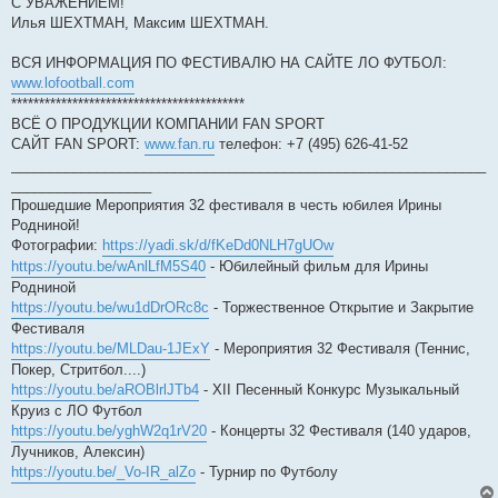
С УВАЖЕНИЕМ!
Илья ШЕХТМАН, Максим ШЕХТМАН.
ВСЯ ИНФОРМАЦИЯ ПО ФЕСТИВАЛЮ НА САЙТЕ ЛО ФУТБОЛ:
www.lofootball.com
******************************************
ВСЁ О ПРОДУКЦИИ КОМПАНИИ FAN SPORT
САЙТ FAN SPORT:
www.fan.ru
телефон: +7 (495) 626-41-52
_____________________________________________________________
__________________
Прошедшие Мероприятия 32 фестиваля в честь юбилея Ирины
Родниной!
Фотографии:
https://yadi.sk/d/fKeDd0NLH7gUOw
https://youtu.be/wAnlLfM5S40
- Юбилейный фильм для Ирины
Родниной
https://youtu.be/wu1dDrORc8c
- Торжественное Открытие и Закрытие
Фестиваля
https://youtu.be/MLDau-1JExY
- Мероприятия 32 Фестиваля (Теннис,
Покер, Стритбол....)
https://youtu.be/aROBlrlJTb4
- XII Песенный Конкурс Музыкальный
Круиз с ЛО Футбол
https://youtu.be/yghW2q1rV20
- Концерты 32 Фестиваля (140 ударов,
Лучников, Алексин)
https://youtu.be/_Vo-IR_alZo
- Турнир по Футболу