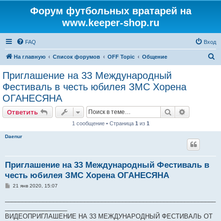
Форум футбольных вратарей на
www.keeper-shop.ru
FAQ
Вход
П
На главную
Список форумов
OFF Topic
Общение
о
Приглашение на 33 Международный
и
Фестиваль в честь юбилея ЗМС Хорена
с
ОГАНЕСЯНА
к
Поиск
Расширен
Ответить
1 сообщение • Страница
1
из
1
Daenur
Приглашение на 33 Международный Фестиваль в
честь юбилея ЗМС Хорена ОГАНЕСЯНА
С
21 янв 2020, 15:07
о
о
_____________________________________________________________
б
__________________
щ
е
ВИДЕОПРИГЛАШЕНИЕ НА 33 МЕЖДУНАРОДНЫЙ ФЕСТИВАЛЬ ОТ
н