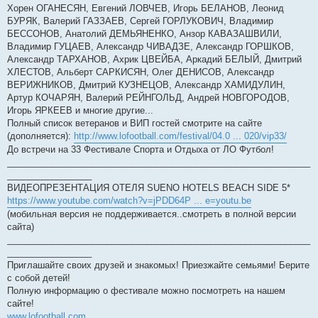
Хорен ОГАНЕСЯН, Евгений ЛОВЧЕВ, Игорь БЕЛАНОВ, Леонид
БУРЯК, Валерий ГАЗЗАЕВ, Сергей ГОРЛУКОВИЧ, Владимир
БЕССОНОВ, Анатолий ДЕМЬЯНЕНКО, Анзор КАВАЗАШВИЛИ,
Владимир ГУЦАЕВ, Александр ЧИВАДЗЕ, Александр ГОРШКОВ,
Александр ТАРХАНОВ, Ахрик ЦВЕЙБА, Аркадий БЕЛЫЙ, Дмитрий
ХЛЕСТОВ, Альберт САРКИСЯН, Олег ДЕНИСОВ, Александр
ВЕРИЖНИКОВ, Дмитрий КУЗНЕЦОВ, Александр ХАМИДУЛИН,
Артур КОЧАРЯН, Валерий РЕЙНГОЛЬД, Андрей НОВГОРОДОВ,
Игорь ЯРКЕЕВ и многие другие...
Полный список ветеранов и ВИП гостей смотрите на сайте
(дополняется):
http://www.lofootball.com/festival/04.0 ... 020/vip33/
До встречи на 33 Фестивале Спорта и Отдыха от ЛО Футбол!
_____________________________________________________________
_________________
ВИДЕОПРЕЗЕНТАЦИЯ ОТЕЛЯ SUENO HOTELS BEACH SIDE 5*
https://www.youtube.com/watch?v=jPDD64P ... e=youtu.be
(мобильная версия не поддерживается..смотреть в полной версии
сайта)
_____________________________________________________________
_________________
Приглашайте своих друзей и знакомых! Приезжайте семьями! Берите
с собой детей!
Полную информацию о фестивале можно посмотреть на нашем
сайте!
www.lofootball.com