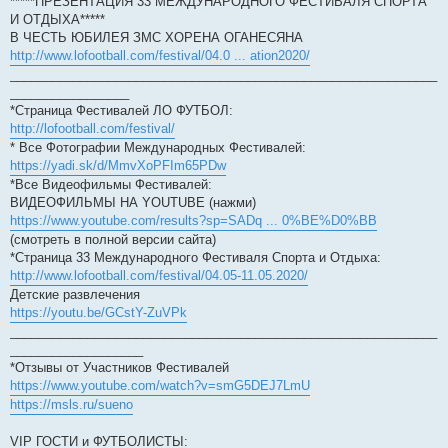
*****ПРЕЗЕНТАЦИЯ 33 МЕЖДУНАРОДНОГО ФЕСТИВАЛЯ СПОРТА
И ОТДЫХА*****
В ЧЕСТЬ ЮБИЛЕЯ ЗМС ХОРЕНА ОГАНЕСЯНА
http://www.lofootball.com/festival/04.0 ... ation2020/
_____________________________________________________________
_________________
*Страница Фестивалей ЛО ФУТБОЛ:
http://lofootball.com/festival/
* Все Фотографии Международных Фестивалей:
https://yadi.sk/d/MmvXoPFIm65PDw
*Все Видеофильмы Фестивалей:
ВИДЕОФИЛЬМЫ НА YOUTUBE (нажми)
https://www.youtube.com/results?sp=SADq ... 0%BE%D0%BB
(смотреть в полной версии сайта)
*Страница 33 Международного Фестиваля Спорта и Отдыха:
http://www.lofootball.com/festival/04.05-11.05.2020/
Детские развлечения
https://youtu.be/GCstY-ZuVPk
_____________________________________________________________
___________________
*Отзывы от Участников Фестивалей
https://www.youtube.com/watch?v=smG5DEJ7LmU
https://msls.ru/sueno
VIP ГОСТИ и ФУТБОЛИСТЫ: