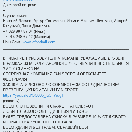
До скорой встречи!
--
С уважением,
Евгений Ловчев, Артур Согомонян, Илья и Максим Шехтман, Андрей
Калуцкий, Таша Данилова.
+7-929-997-87-04 (Илья)
+7-915-248-67-42 (Максим)
Наш Сайт:
www.lofootball.com
_____________________________________________________________
_________________
ВНИМАНИЕ РУКОВОДИТЕЛЯМ КОМАНД! УВАЖАЕМЫЕ ДРУЗЬЯ!
В РАМКАХ 33 МЕЖДУНАРОДНОГО ФЕСТИВАЛЯ В ЧЕСТЬ ЮБИЛЕЯ
ЗМС Х.ОГАНЕСЯНА
СПОРТИВНАЯ КОМПАНИЯ FAN SPORT И ОРГКОМИТЕТ
ФЕСТИВАЛЯ
ЗАКЛЮЧИЛИ ДОГОВОР О СОВМЕСТНОМ СОТРУДНИЧЕСТВЕ!
ПРЕЗЕНТАЦИЯ КОМПАНИИ FAN SPORT
https://yadi.sk/d/OC00p_lS3FWdgT
(скачать)
ВСЕМ КТО ПОЗВОНИТ И СКАЖЕТ ПАРОЛЬ: «ОТ
ЛЮБИТЕЛЬСКОГО ОБЪЕДИНЕНИЯ ФУТБОЛ»
БУДЕТ ПРЕДОСТАВЛЕНА СКИДКА В РАЗМЕРЕ 10 % ОТ ЛЮБОГО
КОЛИЧЕСТВА КУПЛЕННОГО ТОВАРА.
ВСЕМ УДАЧИ И БЕЗ ТРАВМ. ОБРАЩАЙТЕСЬ!