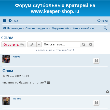
Форум футбольных вратарей на
www.keeper-shop.ru
FAQ
Вход
П
На главную
Список форумов
Форум и сайт
Книга жалоб и предложений
о
Спам
и
Поиск
Расширен
Ответить
с
2 сообщения • Страница
1
из
1
к
Native
Спам
С
21 ноя 2012, 10:09
о
о
чистить то будем этот спам? )))
б
щ
е
н
и
Tip Top
е