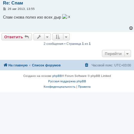
Re: Спам
С
26 авг 2013, 13:55
о
о
Спам снова полез изо всех дыр
б
щ
е
н
и
Ответить
е
2 сообщения • Страница
1
из
1
Перейти
На главную
Список форумов
Часовой пояс:
UTC+03:00
Создано на основе
phpBB
® Forum Software © phpBB Limited
Русская поддержка phpBB
Конфиденциальность
|
Правила