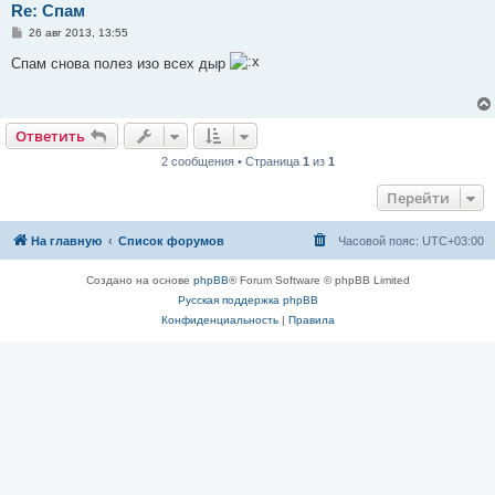
Re: Спам
С
26 авг 2013, 13:55
о
о
Спам снова полез изо всех дыр
б
щ
е
н
и
Ответить
е
2 сообщения • Страница
1
из
1
Перейти
На главную
Список форумов
Часовой пояс:
UTC+03:00
Создано на основе
phpBB
® Forum Software © phpBB Limited
Русская поддержка phpBB
Конфиденциальность
|
Правила