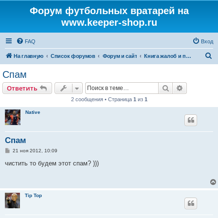
Форум футбольных вратарей на
www.keeper-shop.ru
FAQ
Вход
П
На главную
Список форумов
Форум и сайт
Книга жалоб и предложений
о
Спам
и
Поиск
Расширен
Ответить
с
2 сообщения • Страница
1
из
1
к
Native
Спам
С
21 ноя 2012, 10:09
о
о
чистить то будем этот спам? )))
б
щ
е
н
и
Tip Top
е