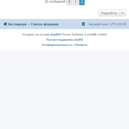
1
2
Пред.
16 сообщений
Перейти
На главную
Список форумов
Часовой пояс:
UTC+03:00
Создано на основе
phpBB
® Forum Software © phpBB Limited
Русская поддержка phpBB
Конфиденциальность
|
Правила