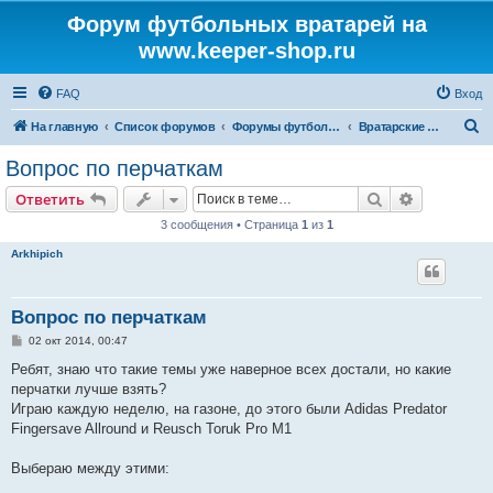
Форум футбольных вратарей на
www.keeper-shop.ru
FAQ
Вход
П
На главную
Список форумов
Форумы футбольных вратарей
Вратарские перчатки
о
Вопрос по перчаткам
и
Поиск
Расширен
Ответить
с
3 сообщения • Страница
1
из
1
к
Arkhipich
Вопрос по перчаткам
С
02 окт 2014, 00:47
о
о
Ребят, знаю что такие темы уже наверное всех достали, но какие
б
перчатки лучше взять?
щ
е
Играю каждую неделю, на газоне, до этого были Adidas Predator
н
Fingersave Allround и Reusch Toruk Pro M1
и
е
Выбераю между этими: