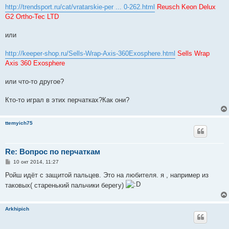
http://trendsport.ru/cat/vratarskie-per ... 0-262.html
Reusch Keon Delux
G2 Ortho-Tec LTD
или
http://keeper-shop.ru/Sells-Wrap-Axis-360Exosphere.html
Sells Wrap
Axis 360 Exosphere
или что-то другое?
Кто-то играл в этих перчатках?Как они?
ttemyich75
Re: Вопрос по перчаткам
С
10 окт 2014, 11:27
о
о
Ройш идёт с защитой пальцев. Это на любителя. я , например из
б
таковых( старенький пальчики берегу)
щ
е
н
и
Arkhipich
е