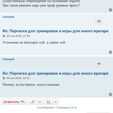
е
существенные повреждения на основании ладони.
При таком режиме надо уже проф уровень брать?
Григорий
Re: Перчатки для тренировок и игры для юного вратаря
С
30 ноя 2016, 21:30
о
о
Уточнение не eliminator soft, а starter soft
б
щ
е
н
и
Григорий
е
Re: Перчатки для тренировок и игры для юного вратаря
С
30 ноя 2016, 22:51
о
о
Поляна, естественно, искусственная.
б
щ
е
н
и
Ответить
е
3 сообщения • Страница
1
из
1