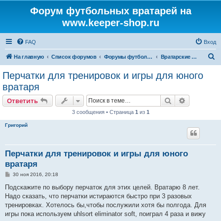
Форум футбольных вратарей на
www.keeper-shop.ru
FAQ
Вход
П
На главную
Список форумов
Форумы футбольных вратарей
Вратарские перчатки
о
Перчатки для тренировок и игры для юного
и
вратаря
с
Поиск
Расширен
Ответить
к
3 сообщения • Страница
1
из
1
Григорий
Перчатки для тренировок и игры для юного
вратаря
С
30 ноя 2016, 20:18
о
о
Подскажите по выбору перчаток для этих целей. Вратарю 8 лет.
б
Надо сказать, что перчатки истираются быстро при 3 разовых
щ
е
тренировках. Хотелось бы,чтобы послужили хотя бы полгода. Для
н
игры пока используем uhlsort eliminator soft, поиграл 4 раза и вижу
и