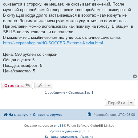
сбивается в сторону, не мешает, не сковывает движений. После
мучений прошлой зимой теперь решил все проблемы с экипировкой.
В ситуации когда долго застаиваешься в воротах - замерзнуть не
сложно. Легким движением руки можно укутаться по самые глаза.
При желании можно использовать как повязку на голову. В общем, в
SELLS не сомневался - и не подвели.
В комплекте с комбинезоном получилось отличное сочетание:
http://keeper-shop.ru/HO-SOCCER-Extreme-Kevlar.html
Цена: 590 рублей со скидкой
Общая оценка: 5
Посадка, комфорт: 5
Цена/качество: 5
Ответить
1 сообщение • Страница
1
из
1
Перейти
На главную
Список форумов
Часовой пояс:
UTC+03:00
Создано на основе
phpBB
® Forum Software © phpBB Limited
Русская поддержка phpBB
Конфиденциальность
|
Правила