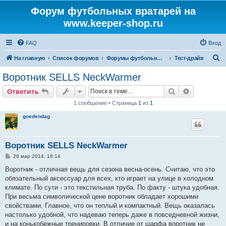
Форум футбольных вратарей на
www.keeper-shop.ru
FAQ
Вход
П
На главную
Список форумов
Форумы футбольных вратарей
Тест-драйв
о
Воротник SELLS NeckWarmer
и
Поиск
Расширен
Ответить
с
1 сообщение • Страница
1
из
1
к
goedendag
Воротник SELLS NeckWarmer
С
26 мар 2014, 18:14
о
о
Воротник - отличная вещь для сезона весна-осень. Считаю, что это
б
обязательный аксессуар для всех, кто играет на улице в холодном
щ
е
климате. По сути - это текстильная труба. По факту - штука удобная.
н
При весьма символической цене воротник обладает хорошими
и
е
свойствами. Главное, что он теплый и компактный. Вещь оказалась
настолько удобной, что надеваю теперь даже в повседневной жизни,
и на конькобежные тренировки. В отличие от шарфа воротник не