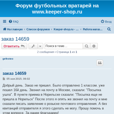
Форум футбольных вратарей на
www.keeper-shop.ru
FAQ
Вход
П
На главную
Список форумов
Keeper-shop.ru - магазин для вратарей
Работа магазина
о
заказ 14659
и
Поиск
Расширен
Ответить
с
2 сообщения • Страница
1
из
1
к
gefesteo
заказ 14659
С
05 ноя 2015, 06:02
о
о
Добрый день. Заказ не пришел. Было отправлено 1 классом. уже
б
пошел 16й день. Звонил на почту в Москве, сказали: "Посылка
щ
е
ушла". В пункте приема в Норильске сказали: "Посылка еще не
н
пришла в Норильск" После этого я опять же звонил на почту и мне
и
е
сказали писать заявление о розыске почтового отправления. А без
квитанций отправителя я этого сделать не могу. Прошу помочь в
этом вопросе. За ранее благодарен!