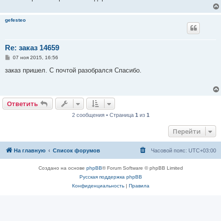
gefesteo
Re: заказ 14659
С
07 ноя 2015, 16:56
о
о
заказ пришел. С почтой разобрался Спасибо.
б
щ
е
н
и
Ответить
е
2 сообщения • Страница
1
из
1
Перейти
На главную
Список форумов
Часовой пояс:
UTC+03:00
Создано на основе
phpBB
® Forum Software © phpBB Limited
Русская поддержка phpBB
Конфиденциальность
|
Правила