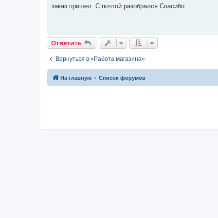
о
заказ пришел. С почтой разобрался Спасибо.
б
щ
е
н
и
е
Ответить
Вернуться в «Работа магазина»
На главную
Список форумов