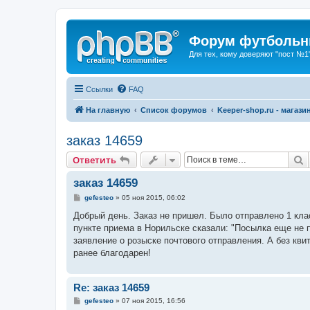
Форум футбольны
Для тех, кому доверяют "пост №1
Ссылки
FAQ
На главную
Список форумов
Keeper-shop.ru - магази
заказ 14659
П
Ответить
заказ 14659
С
gefesteo
»
05 ноя 2015, 06:02
о
о
Добрый день. Заказ не пришел. Было отправлено 1 кла
б
пункте приема в Норильске сказали: "Посылка еще не п
щ
е
заявление о розыске почтового отправления. А без кви
н
ранее благодарен!
и
е
Re: заказ 14659
С
gefesteo
»
07 ноя 2015, 16:56
о