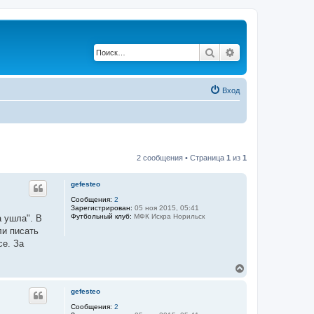
Поиск
Расширенный по
Вход
2 сообщения • Страница
1
из
1
gefesteo
Сообщения:
2
Зарегистрирован:
05 ноя 2015, 05:41
Футбольный клуб:
МФК Искра Норильск
а ушла". В
ли писать
се. За
В
е
р
gefesteo
н
у
Сообщения:
2