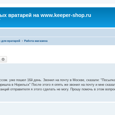
х вратарей на www.keeper-shop.ru
"
н для вратарей
Работа магазина
оиск
Расширенный поиск
ссом. уже пошел 16й день. Звонил на почту в Москве, сказали: "Посылк
ришла в Норильск" После этого я опять же звонил на почту и мне сказа
танций отправителя я этого сделать не могу. Прошу помочь в этом вопро