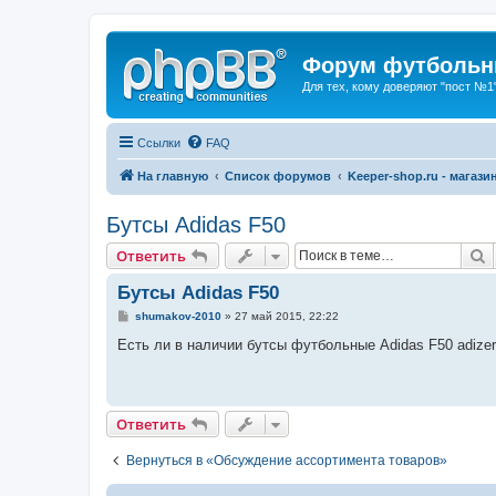
Форум футбольны
Для тех, кому доверяют "пост №1
Ссылки
FAQ
На главную
Список форумов
Keeper-shop.ru - магази
Бутсы Adidas F50
П
Ответить
Бутсы Adidas F50
С
shumakov-2010
»
27 май 2015, 22:22
о
о
Есть ли в наличии бутсы футбольные Adidas F50 adiz
б
щ
е
н
и
Ответить
е
Вернуться в «Обсуждение ассортимента товаров»