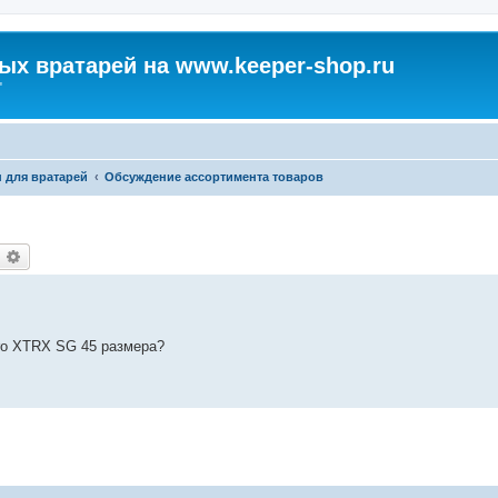
х вратарей на www.keeper-shop.ru
"
н для вратарей
Обсуждение ассортимента товаров
оиск
Расширенный поиск
ero XTRX SG 45 размера?