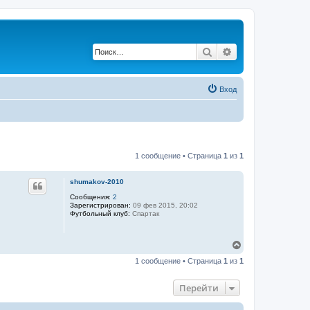
Поиск
Расширенный по
Вход
1 сообщение • Страница
1
из
1
shumakov-2010
Сообщения:
2
Зарегистрирован:
09 фев 2015, 20:02
Футбольный клуб:
Спартак
В
е
1 сообщение • Страница
1
из
1
р
н
у
Перейти
т
ь