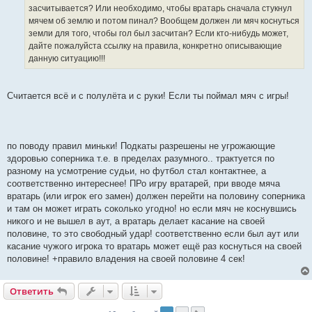
е
засчитывается? Или необходимо, чтобы вратарь сначала стукнул
мячем об землю и потом пинал? Вообщем должен ли мяч коснуться
земли для того, чтобы гол был засчитан? Если кто-нибудь может,
дайте пожалуйста ссылку на правила, конкретно описывающие
данную ситуацию!!!
Считается всё и с полулёта и с руки! Если ты поймал мяч с игры!
по поводу правил миньки! Подкаты разрешены не угрожающие
здоровью соперника т.е. в пределах разумного.. трактуется по
разному на усмотрение судьи, но футбол стал контактнее, а
соответственно интереснее! ПРо игру вратарей, при вводе мяча
вратарь (или игрок его замен) должен перейти на половину соперника
и там он может играть соколько угодно! но если мяч не коснувшись
никого и не вышел в аут, а вратарь делает касание на своей
половине, то это свободный удар! соответственно если был аут или
касание чужого игрока то вратарь может ещё раз коснуться на своей
половине! +правило владения на своей половине 4 сек!
Ответить