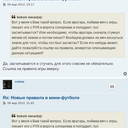
С
04 мар 2012, 23:17
о
о
б
kobzin писал(а):
щ
е
Вот у меня к Вам такой вопрос. Если вратарь, поймав мяч с игры,
н
пинает его с РУК в ворота соперника и попадает, гол
и
е
засчитывается? Или необходимо, чтобы вратарь сначала стукнул
мячем об землю и потом пинал? Вообщем должен ли мяч коснуться
земли для того, чтобы гол был засчитан? Если кто-нибудь может,
дайте пожалуйста ссылку на правила, конкретно описывающие
данную ситуацию!!!
Да, засчитывается и стучать для этого совсем не обязательно.
Ссылка на правила игры вверху.
voilala
Re: Новые правила в мини-футболе
С
06 мар 2012, 11:43
о
о
б
kobzin писал(а):
щ
е
Вот у меня к Вам такой вопрос. Если вратарь, поймав мяч с игры,
н
пинает его с РУК в ворота соперника и попадает, гол
и