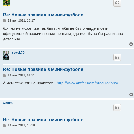
Re: Новые правила в мини-футболе
С
13 ноя 2011, 22:17
о
о
б.я, но не может же так быть, чтобы не было нигде в сети
б
официальной версии правил по мини, где все было бы расписано
щ
е
детально
н
и
е
sokol.70
Re: Новые правила в мини-футболе
С
14 ноя 2011, 01:21
о
о
А чем тебе эти не нравятся :
http://www.amfr.ru/amfr/regulations/
б
щ
е
н
и
wadim
е
Re: Новые правила в мини-футболе
С
14 ноя 2011, 15:39
о
о