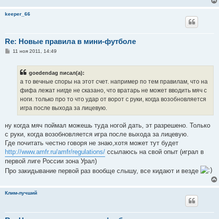
keeper_66
Re: Новые правила в мини-футболе
С
11 ноя 2011, 14:49
о
о
б
goedendag писал(а):
щ
е
а то вечные споры на этот счет. например по тем правилам, что на
н
фифа лежат нигде не сказано, что вратарь не может вводить мяч с
и
е
ноги. только про то что удар от ворот с руки, когда возобновляется
игра после выхода за лицевую.
ну когда мяч поймал можешь туда ногой дать, эт разрешено. Только
с руки, когда возобновляется игра после выхода за лицевую.
Где почитать честно говоря не знаю,хотя может тут будет
http://www.amfr.ru/amfr/regulations/
ссылаюсь на свой опыт (играл в
первой лиге России зона Урал)
Про закидывание первой раз вообще слышу, все кидают и везде
Клим-лучший