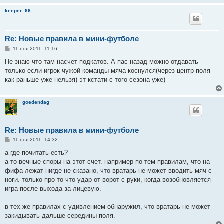
keeper_66
Re: Новые правила в мини-футболе
С
11 ноя 2011, 11:16
о
о
Не знаю что там насчет подкатов. А пас назад можно отдавать
б
только если игрок чужой команды мяча коснулся(через центр поля
щ
е
как раньше уже нельзя) эт кстати с того сезона уже)
н
и
е
goedendag
Re: Новые правила в мини-футболе
С
11 ноя 2011, 14:32
о
о
а где почитать есть?
б
а то вечные споры на этот счет. например по тем правилам, что на
щ
е
фифа лежат нигде не сказано, что вратарь не может вводить мяч с
н
ноги. только про то что удар от ворот с руки, когда возобновляется
и
е
игра после выхода за лицевую.
в тех же правилах с удивлением обнаружил, что вратарь не может
закидывать дальше середины поля.