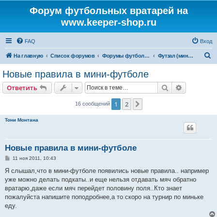
Форум футбольных вратарей на
www.keeper-shop.ru
FAQ
Вход
П
На главную
Список форумов
Форумы футбольных вратарей
Футзал (мини-футбол)
о
Новые правила в мини-футболе
и
Поиск
Расширен
Ответить
с
к
1
2
След.
16 сообщений
Тони Монтана
Новые правила в мини-футболе
С
11 ноя 2011, 10:43
о
о
Я слышал,что в мини-футболе появились новые правила.. например
б
уже можно делать подкаты..и еще нельзя отдавать мяч обратно
щ
е
вратарю,даже если мяч перейдет половину поля..Кто знает
н
пожалуйста напишите поподробнее,а то скоро на турнир по миньке
и
е
еду.