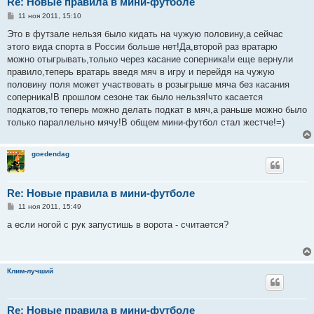
Re: Новые правила в мини-футболе
С
11 ноя 2011, 15:10
о
о
Это в футзале нельзя было кидать на чужую половину,а сейчас
б
этого вида спорта в России больше нет!Да,второй раз вратарю
щ
е
можно отыгрывать,только через касание соперника!и еще вернули
н
правило,теперь вратарь введя мяч в игру и перейдя на чужую
и
е
половину поля может участвовать в розыгрыше мяча без касания
соперника!В прошлом сезоне так было нельзя!что касается
подкатов,то теперь можно делать подкат в мяч,а раньше можно было
только параллельно мячу!В общем мини-футбол стал жестче!=)
goedendag
Re: Новые правила в мини-футболе
С
11 ноя 2011, 15:49
о
о
а если ногой с рук запустишь в ворота - считается?
б
щ
е
н
и
Клим-лучший
е
Re: Новые правила в мини-футболе