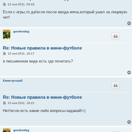
С
12 ноя 2011, 03:43
о
о
Если с игры,то да!если после ввода мяча,который ушел за лицевую-
б
нет!
щ
е
н
и
goedendag
е
Re: Новые правила в мини-футболе
С
12 ноя 2011, 18:17
о
о
в письменном виде есть где почитать?
б
щ
е
н
и
Клим-лучший
е
Re: Новые правила в мини-футболе
С
13 ноя 2011, 19:21
о
о
Нет!если есть какие либо вопросы-задавай!=)
б
щ
е
н
и
goedendag
е