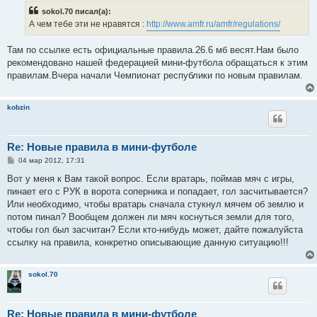
б
sokol.70 писал(а):
щ
е
А чем тебе эти не нравятся :
http://www.amfr.ru/amfr/regulations/
н
и
е
Там по ссылке есть официальные правила.26.6 мб весят.Нам было
рекомендовано нашей федерацией мини-футбола обращаться к этим
правилам.Вчера начали Чемпионат республики по новым правилам.
kobzin
Re: Новые правила в мини-футболе
С
04 мар 2012, 17:31
о
о
Вот у меня к Вам такой вопрос. Если вратарь, поймав мяч с игры,
б
пинает его с РУК в ворота соперника и попадает, гол засчитывается?
щ
е
Или необходимо, чтобы вратарь сначала стукнул мячем об землю и
н
потом пинал? Вообщем должен ли мяч коснуться земли для того,
и
е
чтобы гол был засчитан? Если кто-нибудь может, дайте пожалуйста
ссылку на правила, конкретно описывающие данную ситуацию!!!
sokol.70
Re: Новые правила в мини-футболе