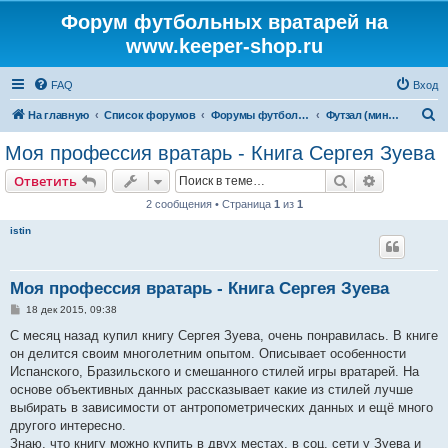
Форум футбольных вратарей на
www.keeper-shop.ru
FAQ
Вход
П
На главную
Список форумов
Форумы футбольных вратарей
Футзал (мини-футбол)
о
Моя профессия вратарь - Книга Сергея Зуева
и
Поиск
Расширен
Ответить
с
2 сообщения • Страница
1
из
1
к
istin
Моя профессия вратарь - Книга Сергея Зуева
С
18 дек 2015, 09:38
о
о
С месяц назад купил книгу Сергея Зуева, очень понравилась. В книге
б
он делится своим многолетним опытом. Описывает особенности
щ
е
Испанского, Бразильского и смешанного стилей игры вратарей. На
н
основе объективных данных рассказывает какие из стилей лучше
и
е
выбирать в зависимости от антропометрических данных и ещё много
другого интересно.
Знаю, что книгу можно купить в двух местах, в соц. сети у Зуева и