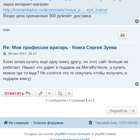
через интернет-магазин:
http://komandaplus.ru/aksessuary/moya_p ... eya_zueva/
Везде цена одинаковая 300 рублей+ доставка.
istin
Re: Моя профессия вратарь - Книга Сергея Зуева
С
08 сен 2017, 19:17
о
о
Блин хотел купить ещё одну книгу другу, но этот сайт больше не
б
работает. Нашел что дарят в подарок на МегаФутболе, а купить
щ
е
можно где то еще? Не хотется что то покупать чтобы получить в
н
подарок книгу)
и
е
Ответить
2 сообщения • Страница
1
из
1
Перейти
На главную
Список форумов
Часовой пояс:
UTC+03:00
Создано на основе
phpBB
® Forum Software © phpBB Limited
Русская поддержка phpBB