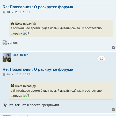
Re: Пожелания: О раскрутке форума
С
18 окт 2010, 13:31
о
о
б
Шеф писал(а):
щ
е
в ближайшее время будет новый дизайн сайта.. и соответсно
н
форума
и
е
aka_sniper
Re: Пожелания: О раскрутке форума
С
18 окт 2010, 16:17
о
о
б
Шеф писал(а):
щ
е
в ближайшее время будет новый дизайн сайта.. и соответсно
н
форума
и
е
Ну нет, так нет я просто предложил