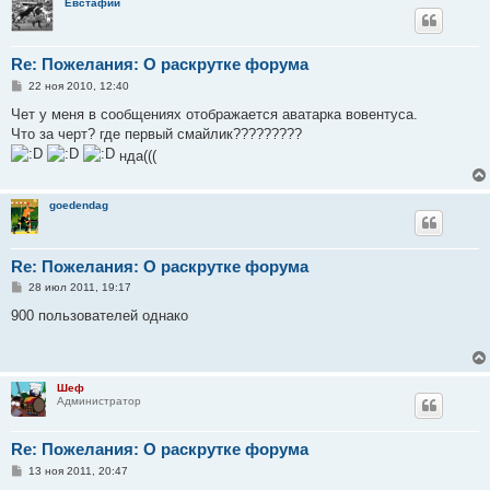
Евстафий
Re: Пожелания: О раскрутке форума
С
22 ноя 2010, 12:40
о
о
Чет у меня в сообщениях отображается аватарка вовентуса.
б
Что за черт? где первый смайлик?????????
щ
е
нда(((
н
и
е
goedendag
Re: Пожелания: О раскрутке форума
С
28 июл 2011, 19:17
о
о
900 пользователей однако
б
щ
е
н
и
Шеф
е
Администратор
Re: Пожелания: О раскрутке форума
С
13 ноя 2011, 20:47
о