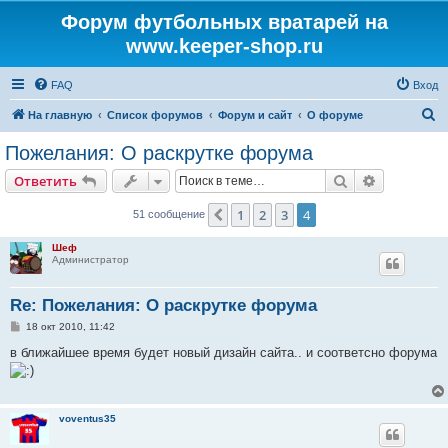
Форум футбольных вратарей на
www.keeper-shop.ru
FAQ
Вход
П
На главную
Список форумов
Форум и сайт
О форуме
о
Пожелания: О раскрутке форума
и
Поиск
Расширен
Ответить
с
к
1
2
3
4
Пред.
51 сообщение
Шеф
Администратор
Re: Пожелания: О раскрутке форума
С
18 окт 2010, 11:42
о
о
в ближайшее время будет новый дизайн сайта.. и соответсно форума
б
щ
е
н
и
voventus35
е