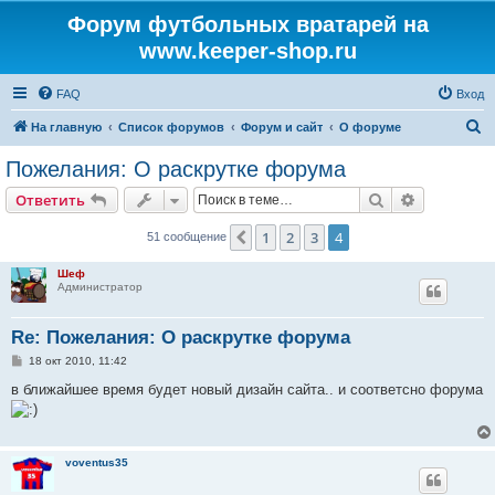
Форум футбольных вратарей на
www.keeper-shop.ru
FAQ
Вход
П
На главную
Список форумов
Форум и сайт
О форуме
о
Пожелания: О раскрутке форума
и
Поиск
Расширен
Ответить
с
к
1
2
3
4
Пред.
51 сообщение
Шеф
Администратор
Re: Пожелания: О раскрутке форума
С
18 окт 2010, 11:42
о
о
в ближайшее время будет новый дизайн сайта.. и соответсно форума
б
щ
е
н
и
voventus35
е