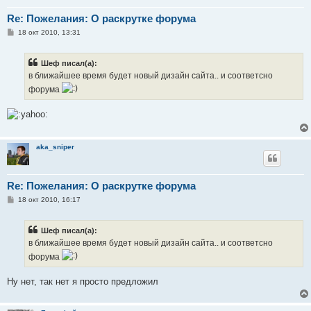
Re: Пожелания: О раскрутке форума
С
18 окт 2010, 13:31
о
о
б
Шеф писал(а):
щ
е
в ближайшее время будет новый дизайн сайта.. и соответсно
н
форума
и
е
aka_sniper
Re: Пожелания: О раскрутке форума
С
18 окт 2010, 16:17
о
о
б
Шеф писал(а):
щ
е
в ближайшее время будет новый дизайн сайта.. и соответсно
н
форума
и
е
Ну нет, так нет я просто предложил