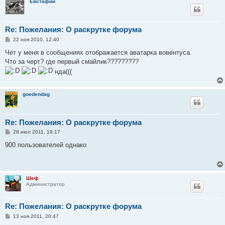
Евстафий
Re: Пожелания: О раскрутке форума
С
22 ноя 2010, 12:40
о
о
Чет у меня в сообщениях отображается аватарка вовентуса.
б
Что за черт? где первый смайлик?????????
щ
е
нда(((
н
и
е
goedendag
Re: Пожелания: О раскрутке форума
С
28 июл 2011, 19:17
о
о
900 пользователей однако
б
щ
е
н
и
Шеф
е
Администратор
Re: Пожелания: О раскрутке форума
С
13 ноя 2011, 20:47
о