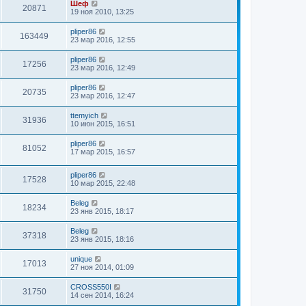
Шеф
20871
19 ноя 2010, 13:25
pliper86
163449
23 мар 2016, 12:55
pliper86
17256
23 мар 2016, 12:49
pliper86
20735
23 мар 2016, 12:47
ttemyich
31936
10 июн 2015, 16:51
pliper86
81052
17 мар 2015, 16:57
pliper86
17528
10 мар 2015, 22:48
Beleg
18234
23 янв 2015, 18:17
Beleg
37318
23 янв 2015, 18:16
unique
17013
27 ноя 2014, 01:09
CROSS550I
31750
14 сен 2014, 16:24