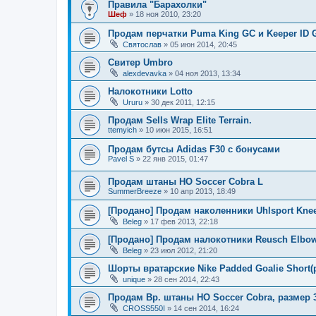
Правила "Барахолки"
Шеф
» 18 ноя 2010, 23:20
Продам перчатки Puma King GC и Keeper ID G
Святослав
» 05 июн 2014, 20:45
Свитер Umbro
alexdevavka
» 04 ноя 2013, 13:34
Налокотники Lotto
Ururu
» 30 дек 2011, 12:15
Продам Sells Wrap Elite Terrain.
ttemyich
» 10 июн 2015, 16:51
Продам бутсы Adidas F30 с бонусами
Pavel S
» 22 янв 2015, 01:47
Продам штаны HO Soccer Cobra L
SummerBreeze
» 10 апр 2013, 18:49
[Продано] Продам наколенники Uhlsport Knee
Beleg
» 17 фев 2013, 22:18
[Продано] Продам налокотники Reusch Elbow 
Beleg
» 23 июл 2012, 21:20
Шорты вратарские Nike Padded Goalie Short(
unique
» 28 сен 2014, 22:43
Продам Вр. штаны HO Soccer Cobra, размер 3
CROSS550I
» 14 сен 2014, 16:24