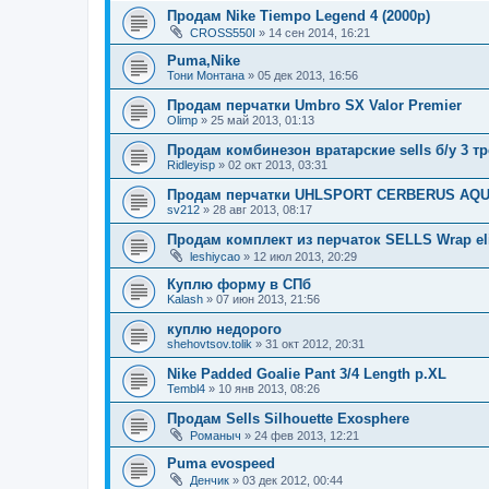
Продам Nike Tiempo Legend 4 (2000р)
CROSS550I
» 14 сен 2014, 16:21
Puma,Nike
Тони Монтана
» 05 дек 2013, 16:56
Продам перчатки Umbro SX Valor Premier
Olimp
» 25 май 2013, 01:13
Продам комбинезон вратарские sells б/у 3 т
Ridleyisp
» 02 окт 2013, 03:31
Продам перчатки UHLSPORT CERBERUS AQ
sv212
» 28 авг 2013, 08:17
Продам комплект из перчаток SELLS Wrap elit
leshiycao
» 12 июл 2013, 20:29
Куплю форму в СПб
Kalash
» 07 июн 2013, 21:56
куплю недорого
shehovtsov.tolik
» 31 окт 2012, 20:31
Nike Padded Goalie Pant 3/4 Length р.XL
Tembl4
» 10 янв 2013, 08:26
Продам Sells Silhouette Exosphere
Романыч
» 24 фев 2013, 12:21
Puma evospeed
Денчик
» 03 дек 2012, 00:44