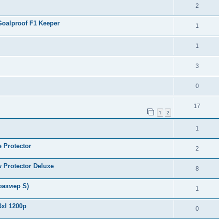
2
oalproof F1 Keeper
1
1
3
0
17
1
2
1
 Protector
2
Protector Deluxe
8
размер S)
1
xl 1200р
0