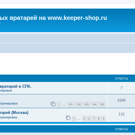
х вратарей на www.keeper-shop.ru
"
ширенный поиск
ОТВЕТЫ
вратарей в СПб.
7
енировки
1566
 тренировки
1
101
102
103
104
105
…
арей (Москва)
132
 тренировки
1
5
6
7
8
9
…
ОТВЕТЫ