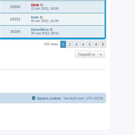
Шеф
30890
13 окт 2012, 18:06
lewlic
24551
04 окт 2012, 16:30
Dimon98rus
26284
20 сен 2012, 08:51
1
2
3
4
5
6
След.
141 тема
Перейти
Удалить cookies
Часовой пояс:
UTC+03:00