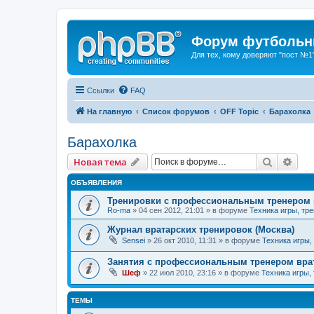
Форум футбольны
Для тех, кому доверяют "пост №1
Ссылки
FAQ
На главную
Список форумов
OFF Topic
Барахолка
Барахолка
Поиск
Рас
Новая тема
ОБЪЯВЛЕНИЯ
Тренировки с профессиональным тренером 
Ro-ma
» 04 сен 2012, 21:01 » в форуме
Техника игры, тр
Журнал вратарских тренировок (Москва)
Sensei
» 26 окт 2010, 11:31 » в форуме
Техника игры,
Занятия с профессиональным тренером врат
Шеф
» 22 июл 2010, 23:16 » в форуме
Техника игры,
ТЕМЫ