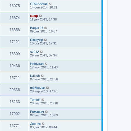
CROSS550I
16075
14 сен 2014, 16:21
Шеф
16874
11 дек 2013, 14:38
Вадик 27
16858
09 дек 2013, 16:07
Ridleyisp
17121
10 окт 2013, 17:31
sv212
18309
29 авг 2013, 07:34
leshiycao
19436
17 июл 2013, 11:43
Kalash
15711
07 июн 2013, 21:56
m16kevlar
29336
28 апр 2013, 17:40
Tembl4
18133
20 мар 2013, 20:16
Романыч
17902
02 мар 2013, 16:09
Денчик
15771
03 дек 2012, 00:44