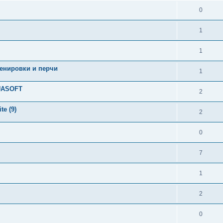
0
1
1
ренировки и перчи
1
UASOFT
2
e (9)
2
0
7
1
2
0