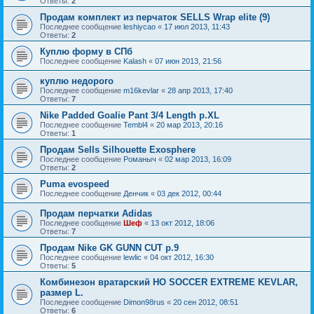
Ответы:
2
Продам комплект из перчаток SELLS Wrap elite (9)
Последнее сообщение
leshiycao
«
17 июл 2013, 11:43
Ответы:
2
Куплю форму в СПб
Последнее сообщение
Kalash
«
07 июн 2013, 21:56
куплю недорого
Последнее сообщение
m16kevlar
«
28 апр 2013, 17:40
Ответы:
7
Nike Padded Goalie Pant 3/4 Length р.XL
Последнее сообщение
Tembl4
«
20 мар 2013, 20:16
Ответы:
1
Продам Sells Silhouette Exosphere
Последнее сообщение
Романыч
«
02 мар 2013, 16:09
Ответы:
2
Puma evospeed
Последнее сообщение
Денчик
«
03 дек 2012, 00:44
Продам перчатки Adidas
Последнее сообщение
Шеф
«
13 окт 2012, 18:06
Ответы:
7
Продам Nike GK GUNN CUT р.9
Последнее сообщение
lewlic
«
04 окт 2012, 16:30
Ответы:
5
Комбинезон вратарский HO SOCCER EXTREME KEVLAR,
размер L.
Последнее сообщение
Dimon98rus
«
20 сен 2012, 08:51
Ответы:
6