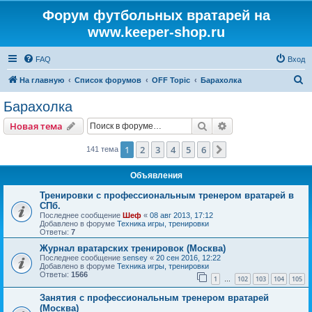
Форум футбольных вратарей на
www.keeper-shop.ru
FAQ
Вход
П
На главную
Список форумов
OFF Topic
Барахолка
о
Барахолка
и
Поиск
Расширенный пои
Новая тема
с
к
1
2
3
4
5
6
След.
141 тема
Объявления
Тренировки с профессиональным тренером вратарей в
СПб.
Последнее сообщение
Шеф
«
08 авг 2013, 17:12
Добавлено в форуме
Техника игры, тренировки
Ответы:
7
Журнал вратарских тренировок (Москва)
Последнее сообщение
sensey
«
20 сен 2016, 12:22
Добавлено в форуме
Техника игры, тренировки
Ответы:
1566
1
102
103
104
105
…
Занятия с профессиональным тренером вратарей
(Москва)