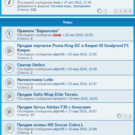
Последнее сообщение
meat
«
27 окт 2013, 17:44
Добавлено в форуме
Техника игры, тренировки
Ответы:
132
1
6
7
8
9
…
Темы
Правила "Барахолки"
Последнее сообщение
Шеф
«
19 ноя 2010, 13:25
Ответы:
2
Продам перчатки Puma King GC и Keeper ID Goalproof F1
Keeper
Последнее сообщение
pliper86
«
23 мар 2016, 12:55
Ответы:
1
Свитер Umbro
Последнее сообщение
pliper86
«
23 мар 2016, 12:49
Ответы:
1
Налокотники Lotto
Последнее сообщение
pliper86
«
23 мар 2016, 12:47
Ответы:
3
Продам Sells Wrap Elite Terrain.
Последнее сообщение
ttemyich
«
10 июн 2015, 16:51
Продам бутсы Adidas F30 с бонусами
Последнее сообщение
pliper86
«
17 мар 2015, 16:57
Ответы:
17
1
2
Продам штаны HO Soccer Cobra L
Последнее сообщение
pliper86
«
10 мар 2015, 22:48
Ответы:
1