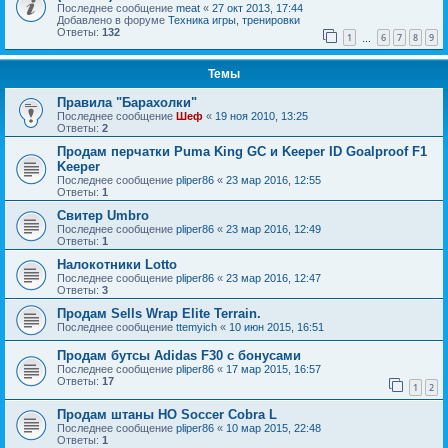
Последнее сообщение
meat
«
27 окт 2013, 17:44
Добавлено в форуме
Техника игры, тренировки
Ответы:
132
1
6
7
8
9
…
Темы
Правила "Барахолки"
Последнее сообщение
Шеф
«
19 ноя 2010, 13:25
Ответы:
2
Продам перчатки Puma King GC и Keeper ID Goalproof F1
Keeper
Последнее сообщение
pliper86
«
23 мар 2016, 12:55
Ответы:
1
Свитер Umbro
Последнее сообщение
pliper86
«
23 мар 2016, 12:49
Ответы:
1
Налокотники Lotto
Последнее сообщение
pliper86
«
23 мар 2016, 12:47
Ответы:
3
Продам Sells Wrap Elite Terrain.
Последнее сообщение
ttemyich
«
10 июн 2015, 16:51
Продам бутсы Adidas F30 с бонусами
Последнее сообщение
pliper86
«
17 мар 2015, 16:57
Ответы:
17
1
2
Продам штаны HO Soccer Cobra L
Последнее сообщение
pliper86
«
10 мар 2015, 22:48
Ответы:
1