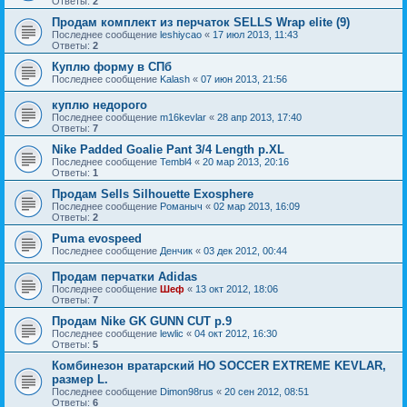
Ответы:
2
Продам комплект из перчаток SELLS Wrap elite (9)
Последнее сообщение
leshiycao
«
17 июл 2013, 11:43
Ответы:
2
Куплю форму в СПб
Последнее сообщение
Kalash
«
07 июн 2013, 21:56
куплю недорого
Последнее сообщение
m16kevlar
«
28 апр 2013, 17:40
Ответы:
7
Nike Padded Goalie Pant 3/4 Length р.XL
Последнее сообщение
Tembl4
«
20 мар 2013, 20:16
Ответы:
1
Продам Sells Silhouette Exosphere
Последнее сообщение
Романыч
«
02 мар 2013, 16:09
Ответы:
2
Puma evospeed
Последнее сообщение
Денчик
«
03 дек 2012, 00:44
Продам перчатки Adidas
Последнее сообщение
Шеф
«
13 окт 2012, 18:06
Ответы:
7
Продам Nike GK GUNN CUT р.9
Последнее сообщение
lewlic
«
04 окт 2012, 16:30
Ответы:
5
Комбинезон вратарский HO SOCCER EXTREME KEVLAR,
размер L.
Последнее сообщение
Dimon98rus
«
20 сен 2012, 08:51
Ответы:
6