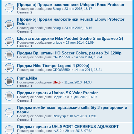
[Продано] Продам наколенники Uhlsport Knee Protector
Последнее сообщение
Beleg
«
23 янв 2015, 18:17
Ответы:
2
[Продано] Продам налокотники Reusch Elbow Protector
Deluxe
Последнее сообщение
Beleg
«
23 янв 2015, 18:16
Ответы:
8
Шорты вратарские Nike Padded Goalie Short(размер S)
Последнее сообщение
unique
«
27 ноя 2014, 01:09
Ответы:
1
Продам Вр. штаны HO Soccer Cobra, размер 3xl 1200р
Последнее сообщение
CROSS550I
«
14 сен 2014, 16:24
Продам Nike Tiempo Legend 4 (2000р)
Последнее сообщение
CROSS550I
«
14 сен 2014, 16:21
Puma,Nike
Последнее сообщение
Шеф
«
11 дек 2013, 14:38
Ответы:
1
Продам перчатки Umbro SX Valor Premier
Последнее сообщение
Вадик 27
«
09 дек 2013, 16:07
Ответы:
1
Продам комбинезон вратарские sells б/у 3 тренировки и
перчи
Последнее сообщение
Ridleyisp
«
10 окт 2013, 17:31
Ответы:
1
Продам перчатки UHLSPORT CERBERUS AQUASOFT
Последнее сообщение
sv212
«
29 авг 2013, 07:34