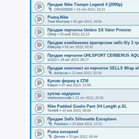
Продам Nike Tiempo Legend 4 (2000р)
CROSS550I
» 14 сен 2014, 16:21
Puma,Nike
Тони Монтана
» 05 дек 2013, 16:56
Продам перчатки Umbro SX Valor Premier
Olimp
» 25 май 2013, 01:13
Продам комбинезон вратарские sells б/у 3 т
Ridleyisp
» 02 окт 2013, 03:31
Продам перчатки UHLSPORT CERBERUS AQ
sv212
» 28 авг 2013, 08:17
Продам комплект из перчаток SELLS Wrap elit
leshiycao
» 12 июл 2013, 20:29
Куплю форму в СПб
Kalash
» 07 июн 2013, 21:56
куплю недорого
shehovtsov.tolik
» 31 окт 2012, 20:31
Nike Padded Goalie Pant 3/4 Length р.XL
Tembl4
» 10 янв 2013, 08:26
Продам Sells Silhouette Exosphere
Романыч
» 24 фев 2013, 12:21
Puma evospeed
Денчик
» 03 дек 2012, 00:44