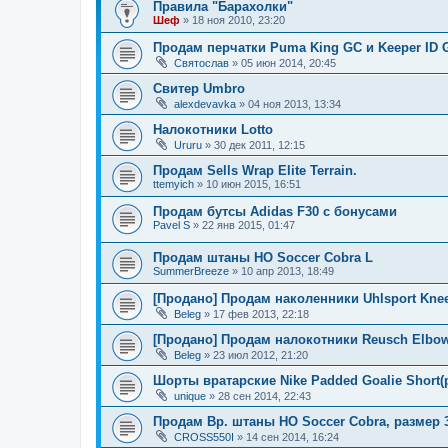
Правила "Барахолки"
Шеф
» 18 ноя 2010, 23:20
Продам перчатки Puma King GC и Keeper ID G
Святослав
» 05 июн 2014, 20:45
Свитер Umbro
alexdevavka
» 04 ноя 2013, 13:34
Налокотники Lotto
Ururu
» 30 дек 2011, 12:15
Продам Sells Wrap Elite Terrain.
ttemyich
» 10 июн 2015, 16:51
Продам бутсы Adidas F30 с бонусами
Pavel S
» 22 янв 2015, 01:47
Продам штаны HO Soccer Cobra L
SummerBreeze
» 10 апр 2013, 18:49
[Продано] Продам наколенники Uhlsport Knee
Beleg
» 17 фев 2013, 22:18
[Продано] Продам налокотники Reusch Elbow 
Beleg
» 23 июл 2012, 21:20
Шорты вратарские Nike Padded Goalie Short(
unique
» 28 сен 2014, 22:43
Продам Вр. штаны HO Soccer Cobra, размер 3
CROSS550I
» 14 сен 2014, 16:24