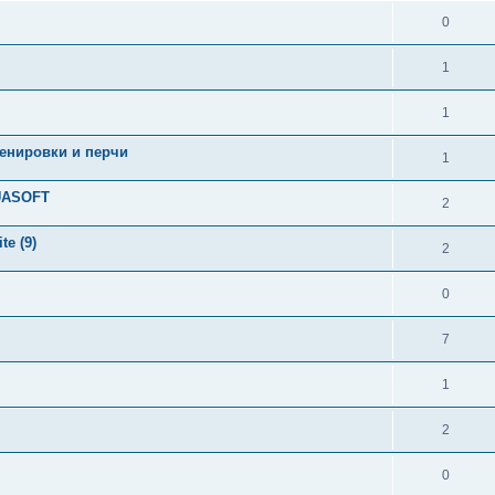
0
1
1
ренировки и перчи
1
UASOFT
2
e (9)
2
0
7
1
2
0