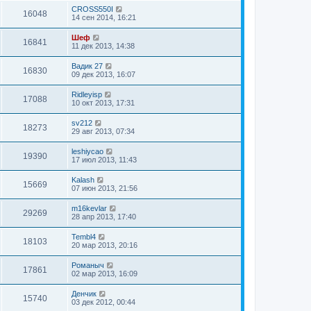
CROSS550I
16048
14 сен 2014, 16:21
Шеф
16841
11 дек 2013, 14:38
Вадик 27
16830
09 дек 2013, 16:07
Ridleyisp
17088
10 окт 2013, 17:31
sv212
18273
29 авг 2013, 07:34
leshiycao
19390
17 июл 2013, 11:43
Kalash
15669
07 июн 2013, 21:56
m16kevlar
29269
28 апр 2013, 17:40
Tembl4
18103
20 мар 2013, 20:16
Романыч
17861
02 мар 2013, 16:09
Денчик
15740
03 дек 2012, 00:44