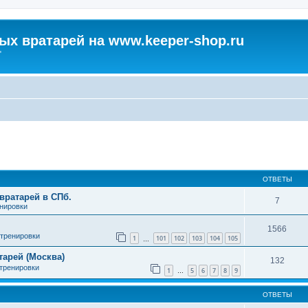
х вратарей на www.keeper-shop.ru
"
ширенный поиск
ОТВЕТЫ
вратарей в СПб.
7
енировки
1566
 тренировки
1
101
102
103
104
105
…
арей (Москва)
132
 тренировки
1
5
6
7
8
9
…
ОТВЕТЫ