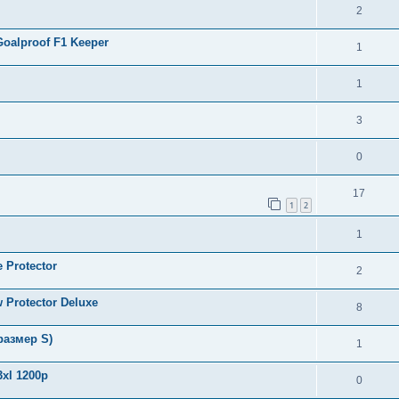
2
oalproof F1 Keeper
1
1
3
0
17
1
2
1
 Protector
2
Protector Deluxe
8
размер S)
1
xl 1200р
0