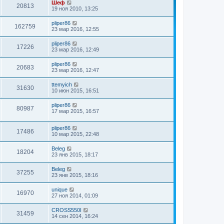
Шеф
20813
19 ноя 2010, 13:25
pliper86
162759
23 мар 2016, 12:55
pliper86
17226
23 мар 2016, 12:49
pliper86
20683
23 мар 2016, 12:47
ttemyich
31630
10 июн 2015, 16:51
pliper86
80987
17 мар 2015, 16:57
pliper86
17486
10 мар 2015, 22:48
Beleg
18204
23 янв 2015, 18:17
Beleg
37255
23 янв 2015, 18:16
unique
16970
27 ноя 2014, 01:09
CROSS550I
31459
14 сен 2014, 16:24