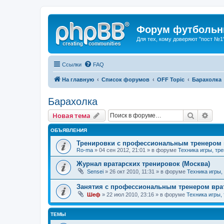
Форум футбольны
Для тех, кому доверяют "пост №1
Ссылки
FAQ
На главную
Список форумов
OFF Topic
Барахолка
Барахолка
Поиск
Рас
Новая тема
ОБЪЯВЛЕНИЯ
Тренировки с профессиональным тренером 
Ro-ma
» 04 сен 2012, 21:01 » в форуме
Техника игры, тр
Журнал вратарских тренировок (Москва)
Sensei
» 26 окт 2010, 11:31 » в форуме
Техника игры,
Занятия с профессиональным тренером врат
Шеф
» 22 июл 2010, 23:16 » в форуме
Техника игры,
ТЕМЫ