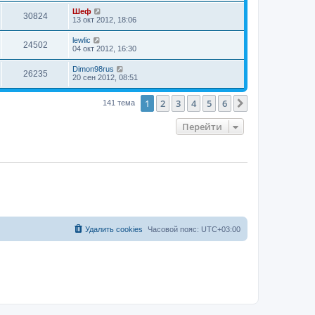
Шеф
30824
13 окт 2012, 18:06
lewlic
24502
04 окт 2012, 16:30
Dimon98rus
26235
20 сен 2012, 08:51
1
2
3
4
5
6
След.
141 тема
Перейти
Удалить cookies
Часовой пояс:
UTC+03:00