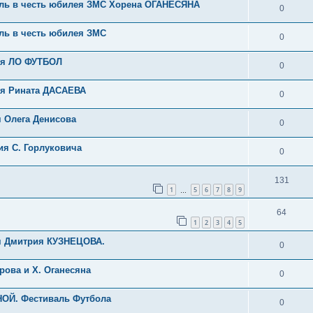
ль в честь юбилея ЗМС Хорена ОГАНЕСЯНА
0
ль в честь юбилея ЗМС
0
лея ЛО ФУТБОЛ
0
ея Рината ДАСАЕВА
0
я Олега Денисова
0
ия С. Горлуковича
0
131
1
5
6
7
8
9
…
64
1
2
3
4
5
ея Дмитрия КУЗНЕЦОВА.
0
рова и Х. Оганесяна
0
ОЙ. Фестиваль Футбола
0