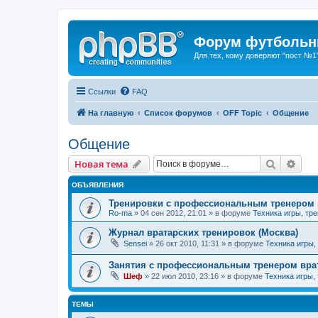
Форум футбольны
Для тех, кому доверяют "пост №1
Ссылки
FAQ
На главную
Список форумов
OFF Topic
Общение
Общение
Поиск
Рас
Новая тема
ОБЪЯВЛЕНИЯ
Тренировки с профессиональным тренером 
Ro-ma
» 04 сен 2012, 21:01 » в форуме
Техника игры, тр
Журнал вратарских тренировок (Москва)
Sensei
» 26 окт 2010, 11:31 » в форуме
Техника игры,
Занятия с профессиональным тренером врат
Шеф
» 22 июл 2010, 23:16 » в форуме
Техника игры,
ТЕМЫ