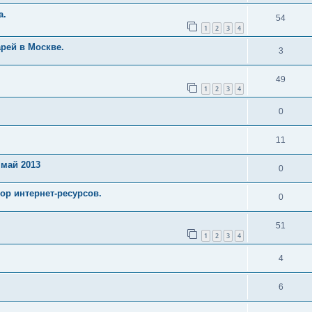
а.
54
1
2
3
4
арей в Москве.
3
49
1
2
3
4
0
11
 май 2013
0
р интернет-ресурсов.
0
51
1
2
3
4
4
6