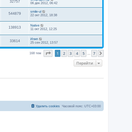
32757
06 дек 2012, 06:42
smile-ul
544879
22 окт 2012, 18:38
Native
138913
11 окт 2012, 12:25
Илип
33614
25 сен 2012, 13:57
Страница
1
из
7
1
2
3
4
5
7
След.
168 тем
…
Перейти
Удалить cookies
Часовой пояс:
UTC+03:00