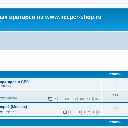
х вратарей на www.keeper-shop.ru
"
ширенный поиск
ОТВЕТЫ
вратарей в СПб.
7
енировки
1566
 тренировки
1
101
102
103
104
105
…
арей (Москва)
132
 тренировки
1
5
6
7
8
9
…
ОТВЕТЫ