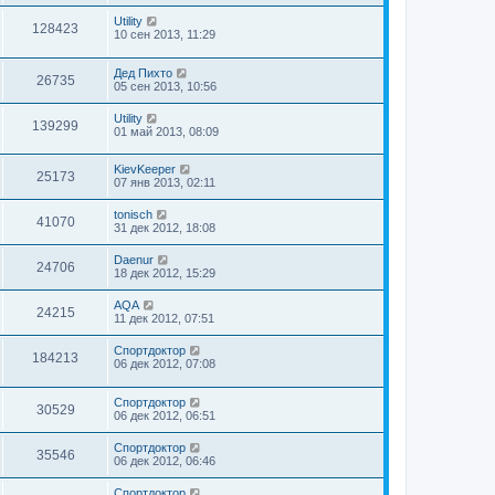
Utility
128423
10 сен 2013, 11:29
Дед Пихто
26735
05 сен 2013, 10:56
Utility
139299
01 май 2013, 08:09
KievKeeper
25173
07 янв 2013, 02:11
tonisch
41070
31 дек 2012, 18:08
Daenur
24706
18 дек 2012, 15:29
AQA
24215
11 дек 2012, 07:51
Спортдоктор
184213
06 дек 2012, 07:08
Спортдоктор
30529
06 дек 2012, 06:51
Спортдоктор
35546
06 дек 2012, 06:46
Спортдоктор