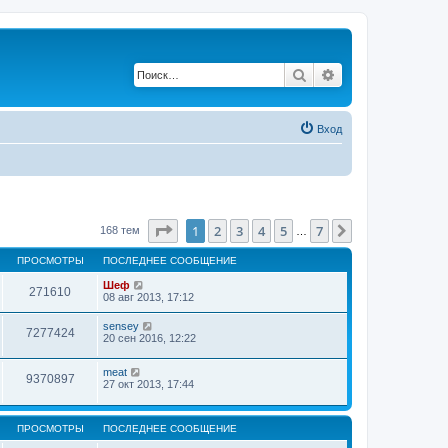
Поиск
Расширенный по
Вход
Страница
1
из
7
1
2
3
4
5
7
След.
168 тем
…
ПРОСМОТРЫ
ПОСЛЕДНЕЕ СООБЩЕНИЕ
Шеф
271610
08 авг 2013, 17:12
sensey
7277424
20 сен 2016, 12:22
meat
9370897
27 окт 2013, 17:44
ПРОСМОТРЫ
ПОСЛЕДНЕЕ СООБЩЕНИЕ