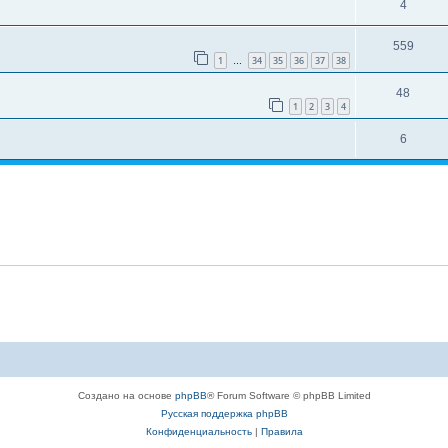
4
559
1
34
35
36
37
38
…
48
1
2
3
4
6
Создано на основе
phpBB
® Forum Software © phpBB Limited
Русская поддержка phpBB
Конфиденциальность
|
Правила