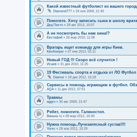
Какой известный футболист из вашего город
Diamond777
» 29 ноя 2009, 21:40
Помогите. Хочу записать сына в школу врат
Дед Пихто
» 29 авг 2013, 10:07
А не посмотреть бы нам кина!?
Евстафий
» 26 мар 2010, 11:08
Вратарь ищет команду для игры Киев.
KievKeeper
» 07 янв 2013, 02:11
Новый ГОД !!! Скоро всё случится !
Исаев
» 31 дек 2010, 11:25
19 Фестиваль спорта и отдыха от ЛО Футбол
Daenur
» 18 дек 2012, 15:29
Сервисы в помощь играющим в футбол. Обзо
AQA
» 11 дек 2012, 07:51
Травмы
aggro
» 30 авг 2009, 21:47
Ребят, помогите. Галеностоп.
Ванька =)
» 09 мар 2012, 10:40
Нужна помощь.Лучезапясный сустав!!!!
Yurec
» 28 апр 2012, 10:29
Питание перед тренировками\играми