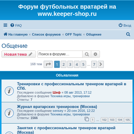
Форум футбольных вратарей на
www.keeper-shop.ru
FAQ
Вход
П
На главную
Список форумов
OFF Topic
Общение
о
Общение
и
Поиск
Расширенный пои
Новая тема
с
к
Страница
1
из
7
1
2
3
4
5
7
След.
168 тем
…
Объявления
Тренировки с профессиональным тренером вратарей в
СПб.
Последнее сообщение
Шеф
«
08 авг 2013, 17:12
Добавлено в форуме
Техника игры, тренировки
Ответы:
7
Журнал вратарских тренировок (Москва)
Последнее сообщение
sensey
«
20 сен 2016, 12:22
Добавлено в форуме
Техника игры, тренировки
Ответы:
1566
1
102
103
104
105
…
Занятия с профессиональным тренером вратарей
(Москва)