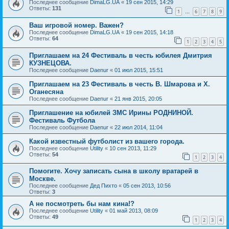
Последнее сообщение
DimaLG.UA
«
19 сен 2015, 14:29
Ответы:
131
1
6
7
8
9
…
Ваш игровой номер. Важен?
Последнее сообщение
DimaLG.UA
«
19 сен 2015, 14:18
Ответы:
64
1
2
3
4
5
Приглашаем на 24 Фестиваль в честь юбилея Дмитрия
КУЗНЕЦОВА.
Последнее сообщение
Daenur
«
01 июл 2015, 15:51
Приглашаем на 23 Фестиваль в честь В. Шмарова и Х.
Оганесяна
Последнее сообщение
Daenur
«
21 янв 2015, 20:05
Приглашение на юбилей ЗМС Ирины РОДНИНОЙ.
Фестиваль Футбола
Последнее сообщение
Daenur
«
22 июл 2014, 11:04
Какой известный футболист из вашего города.
Последнее сообщение
Utility
«
10 сен 2013, 11:29
Ответы:
54
1
2
3
4
Помогите. Хочу записать сына в школу вратарей в
Москве.
Последнее сообщение
Дед Пихто
«
05 сен 2013, 10:56
Ответы:
3
А не посмотреть бы нам кина!?
Последнее сообщение
Utility
«
01 май 2013, 08:09
Ответы:
49
1
2
3
4