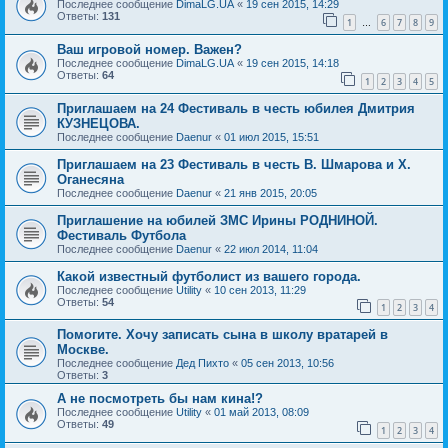
Последнее сообщение
DimaLG.UA
«
19 сен 2015, 14:29
Ответы:
131
1
6
7
8
9
…
Ваш игровой номер. Важен?
Последнее сообщение
DimaLG.UA
«
19 сен 2015, 14:18
Ответы:
64
1
2
3
4
5
Приглашаем на 24 Фестиваль в честь юбилея Дмитрия
КУЗНЕЦОВА.
Последнее сообщение
Daenur
«
01 июл 2015, 15:51
Приглашаем на 23 Фестиваль в честь В. Шмарова и Х.
Оганесяна
Последнее сообщение
Daenur
«
21 янв 2015, 20:05
Приглашение на юбилей ЗМС Ирины РОДНИНОЙ.
Фестиваль Футбола
Последнее сообщение
Daenur
«
22 июл 2014, 11:04
Какой известный футболист из вашего города.
Последнее сообщение
Utility
«
10 сен 2013, 11:29
Ответы:
54
1
2
3
4
Помогите. Хочу записать сына в школу вратарей в
Москве.
Последнее сообщение
Дед Пихто
«
05 сен 2013, 10:56
Ответы:
3
А не посмотреть бы нам кина!?
Последнее сообщение
Utility
«
01 май 2013, 08:09
Ответы:
49
1
2
3
4