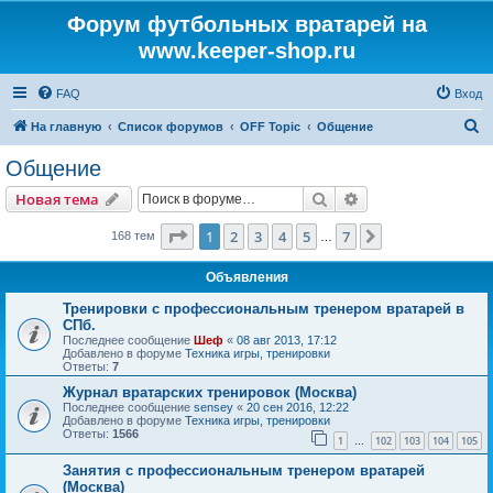
Форум футбольных вратарей на
www.keeper-shop.ru
FAQ
Вход
П
На главную
Список форумов
OFF Topic
Общение
о
Общение
и
Поиск
Расширенный пои
Новая тема
с
к
Страница
1
из
7
1
2
3
4
5
7
След.
168 тем
…
Объявления
Тренировки с профессиональным тренером вратарей в
СПб.
Последнее сообщение
Шеф
«
08 авг 2013, 17:12
Добавлено в форуме
Техника игры, тренировки
Ответы:
7
Журнал вратарских тренировок (Москва)
Последнее сообщение
sensey
«
20 сен 2016, 12:22
Добавлено в форуме
Техника игры, тренировки
Ответы:
1566
1
102
103
104
105
…
Занятия с профессиональным тренером вратарей
(Москва)