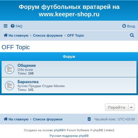
Форум футбольных вратарей на
www.keeper-shop.ru
FAQ
Вход
П
На главную
Список форумов
OFF Topic
о
OFF Topic
и
Форум
с
к
Общение
Обо всем
Темы:
168
Барахолка
Куплю-Продам-Отдам-Меняю
Темы:
141
Перейти
На главную
Список форумов
Часовой пояс:
UTC+03:00
Создано на основе
phpBB
® Forum Software © phpBB Limited
Русская поддержка phpBB