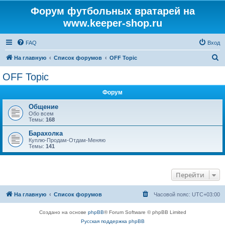
Форум футбольных вратарей на
www.keeper-shop.ru
FAQ
Вход
П
На главную
Список форумов
OFF Topic
о
OFF Topic
и
Форум
с
к
Общение
Обо всем
Темы:
168
Барахолка
Куплю-Продам-Отдам-Меняю
Темы:
141
Перейти
На главную
Список форумов
Часовой пояс:
UTC+03:00
Создано на основе
phpBB
® Forum Software © phpBB Limited
Русская поддержка phpBB