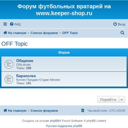
Форум футбольных вратарей на
www.keeper-shop.ru
FAQ
Вход
П
На главную
Список форумов
OFF Topic
о
OFF Topic
и
Форум
с
к
Общение
Обо всем
Темы:
168
Барахолка
Куплю-Продам-Отдам-Меняю
Темы:
141
Перейти
На главную
Список форумов
Часовой пояс:
UTC+03:00
Создано на основе
phpBB
® Forum Software © phpBB Limited
Русская поддержка phpBB