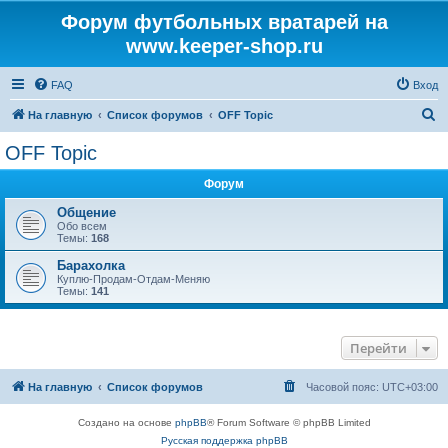
Форум футбольных вратарей на
www.keeper-shop.ru
FAQ
Вход
П
На главную
Список форумов
OFF Topic
о
OFF Topic
и
Форум
с
к
Общение
Обо всем
Темы:
168
Барахолка
Куплю-Продам-Отдам-Меняю
Темы:
141
Перейти
На главную
Список форумов
Часовой пояс:
UTC+03:00
Создано на основе
phpBB
® Forum Software © phpBB Limited
Русская поддержка phpBB