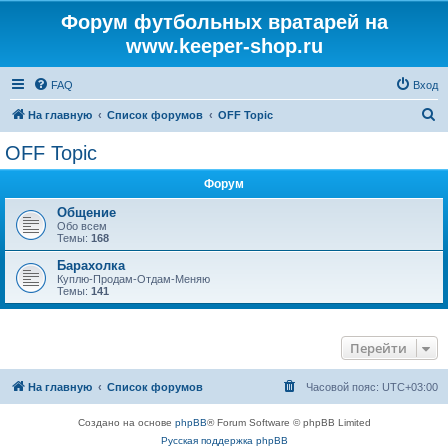
Форум футбольных вратарей на
www.keeper-shop.ru
FAQ
Вход
П
На главную
Список форумов
OFF Topic
о
OFF Topic
и
Форум
с
к
Общение
Обо всем
Темы:
168
Барахолка
Куплю-Продам-Отдам-Меняю
Темы:
141
Перейти
На главную
Список форумов
Часовой пояс:
UTC+03:00
Создано на основе
phpBB
® Forum Software © phpBB Limited
Русская поддержка phpBB