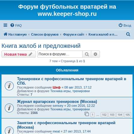
Форум футбольных вратарей на
www.keeper-shop.ru
FAQ
Вход
П
На главную
Список форумов
Форум и сайт
Книга жалоб и предложений
о
Книга жалоб и предложений
и
Поиск
Расширенный пои
Новая тема
с
7 тем • Страница
1
из
1
к
Объявления
Тренировки с профессиональным тренером вратарей в
СПб.
Последнее сообщение
Шеф
«
08 авг 2013, 17:12
Добавлено в форуме
Техника игры, тренировки
Ответы:
7
Журнал вратарских тренировок (Москва)
Последнее сообщение
sensey
«
20 сен 2016, 12:22
Добавлено в форуме
Техника игры, тренировки
Ответы:
1566
1
102
103
104
105
…
Занятия с профессиональным тренером вратарей
(Москва)
Последнее сообщение
meat
«
27 окт 2013, 17:44