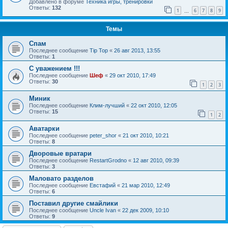
Добавлено в форуме
Техника игры, тренировки
Ответы:
132
1
6
7
8
9
…
Темы
Спам
Последнее сообщение
Tip Top
«
26 авг 2013, 13:55
Ответы:
1
С уважением !!!
Последнее сообщение
Шеф
«
29 окт 2010, 17:49
Ответы:
30
1
2
3
Миник
Последнее сообщение
Клим-лучший
«
22 окт 2010, 12:05
Ответы:
15
1
2
Аватарки
Последнее сообщение
peter_shor
«
21 окт 2010, 10:21
Ответы:
8
Дворовые вратари
Последнее сообщение
RestartGrodno
«
12 авг 2010, 09:39
Ответы:
3
Маловато разделов
Последнее сообщение
Евстафий
«
21 мар 2010, 12:49
Ответы:
6
Поставил другие смайлики
Последнее сообщение
Uncle Ivan
«
22 дек 2009, 10:10
Ответы:
9