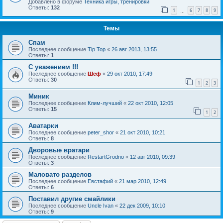
Добавлено в форуме
Техника игры, тренировки
Ответы:
132
1
6
7
8
9
…
Темы
Спам
Последнее сообщение
Tip Top
«
26 авг 2013, 13:55
Ответы:
1
С уважением !!!
Последнее сообщение
Шеф
«
29 окт 2010, 17:49
Ответы:
30
1
2
3
Миник
Последнее сообщение
Клим-лучший
«
22 окт 2010, 12:05
Ответы:
15
1
2
Аватарки
Последнее сообщение
peter_shor
«
21 окт 2010, 10:21
Ответы:
8
Дворовые вратари
Последнее сообщение
RestartGrodno
«
12 авг 2010, 09:39
Ответы:
3
Маловато разделов
Последнее сообщение
Евстафий
«
21 мар 2010, 12:49
Ответы:
6
Поставил другие смайлики
Последнее сообщение
Uncle Ivan
«
22 дек 2009, 10:10
Ответы:
9