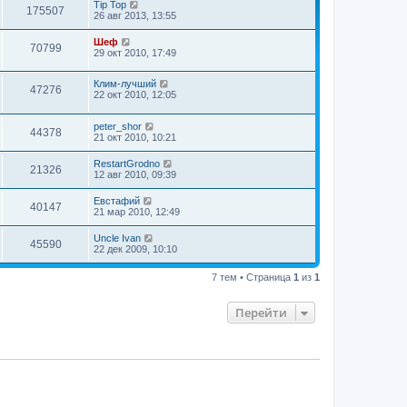
Tip Top
175507
26 авг 2013, 13:55
Шеф
70799
29 окт 2010, 17:49
Клим-лучший
47276
22 окт 2010, 12:05
peter_shor
44378
21 окт 2010, 10:21
RestartGrodno
21326
12 авг 2010, 09:39
Евстафий
40147
21 мар 2010, 12:49
Uncle Ivan
45590
22 дек 2009, 10:10
7 тем • Страница
1
из
1
Перейти