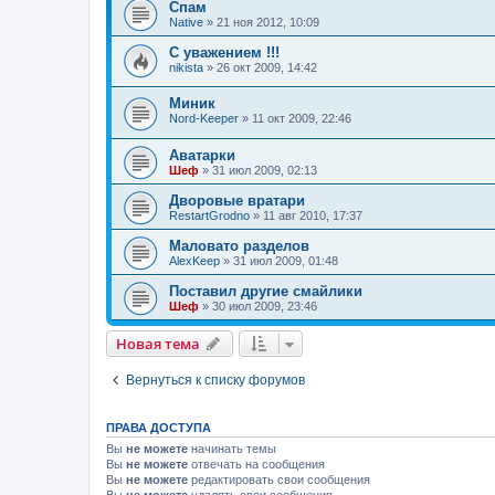
Спам
Native
» 21 ноя 2012, 10:09
С уважением !!!
nikista
» 26 окт 2009, 14:42
Миник
Nord-Keeper
» 11 окт 2009, 22:46
Аватарки
Шеф
» 31 июл 2009, 02:13
Дворовые вратари
RestartGrodno
» 11 авг 2010, 17:37
Маловато разделов
AlexKeep
» 31 июл 2009, 01:48
Поставил другие смайлики
Шеф
» 30 июл 2009, 23:46
Новая тема
Вернуться к списку форумов
ПРАВА ДОСТУПА
Вы
не можете
начинать темы
Вы
не можете
отвечать на сообщения
Вы
не можете
редактировать свои сообщения