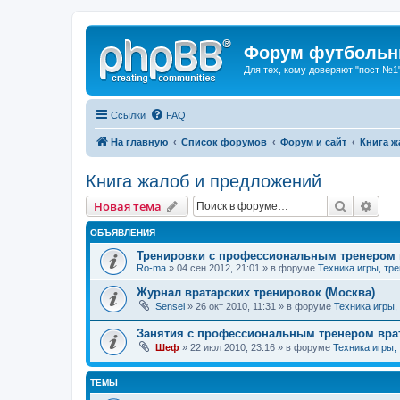
Форум футбольны
Для тех, кому доверяют "пост №1
Ссылки
FAQ
На главную
Список форумов
Форум и сайт
Книга ж
Книга жалоб и предложений
Поиск
Рас
Новая тема
ОБЪЯВЛЕНИЯ
Тренировки с профессиональным тренером 
Ro-ma
» 04 сен 2012, 21:01 » в форуме
Техника игры, тр
Журнал вратарских тренировок (Москва)
Sensei
» 26 окт 2010, 11:31 » в форуме
Техника игры,
Занятия с профессиональным тренером врат
Шеф
» 22 июл 2010, 23:16 » в форуме
Техника игры,
ТЕМЫ