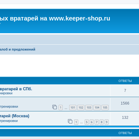
х вратарей на www.keeper-shop.ru
"
алоб и предложений
ширенный поиск
ОТВЕТЫ
вратарей в СПб.
7
енировки
1566
 тренировки
1
101
102
103
104
105
…
арей (Москва)
132
 тренировки
1
5
6
7
8
9
…
ОТВЕТЫ