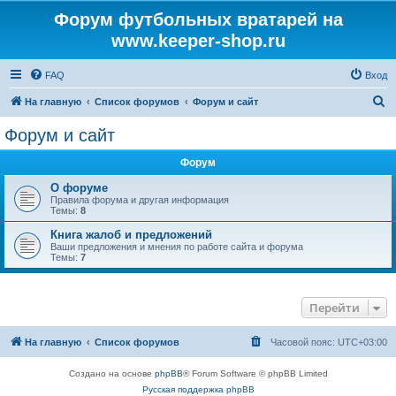
Форум футбольных вратарей на
www.keeper-shop.ru
FAQ
Вход
П
На главную
Список форумов
Форум и сайт
о
Форум и сайт
и
Форум
с
к
О форуме
Правила форума и другая информация
Темы:
8
Книга жалоб и предложений
Ваши предложения и мнения по работе сайта и форума
Темы:
7
Перейти
На главную
Список форумов
Часовой пояс:
UTC+03:00
Создано на основе
phpBB
® Forum Software © phpBB Limited
Русская поддержка phpBB