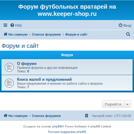
Форум футбольных вратарей на
www.keeper-shop.ru
FAQ
Вход
П
На главную
Список форумов
Форум и сайт
о
Форум и сайт
и
Форум
с
к
О форуме
Правила форума и другая информация
Темы:
8
Книга жалоб и предложений
Ваши предложения и мнения по работе сайта и форума
Темы:
7
Перейти
На главную
Список форумов
Часовой пояс:
UTC+03:00
Создано на основе
phpBB
® Forum Software © phpBB Limited
Русская поддержка phpBB