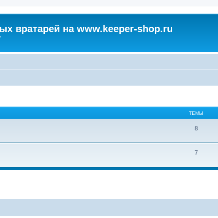
х вратарей на www.keeper-shop.ru
"
ТЕМЫ
8
7