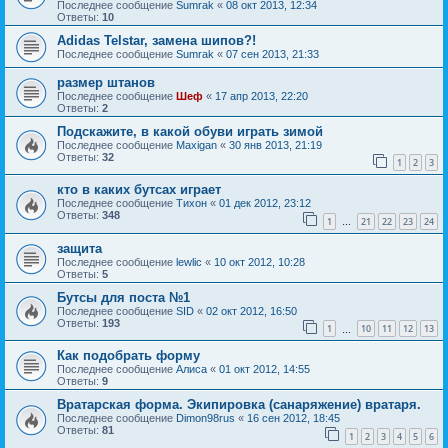
Последнее сообщение
Sumrak
«
08 окт 2013, 12:34
Ответы:
10
Adidas Telstar, замена шипов?!
Последнее сообщение
Sumrak
«
07 сен 2013, 21:33
размер штанов
Последнее сообщение
Шеф
«
17 апр 2013, 22:20
Ответы:
2
Подскажите, в какой обуви играть зимой
Последнее сообщение
Maxigan
«
30 янв 2013, 21:19
Ответы:
32
1
2
3
кто в каких бутсах играет
Последнее сообщение
Тихон
«
01 дек 2012, 23:12
Ответы:
348
1
21
22
23
24
…
защита
Последнее сообщение
lewlic
«
10 окт 2012, 10:28
Ответы:
5
Бутсы для поста №1
Последнее сообщение
SID
«
02 окт 2012, 16:50
Ответы:
193
1
10
11
12
13
…
Как подобрать форму
Последнее сообщение
Алиса
«
01 окт 2012, 14:55
Ответы:
9
Вратарская форма. Экипировка (санаряжение) вратаря.
Последнее сообщение
Dimon98rus
«
16 сен 2012, 18:45
Ответы:
81
1
2
3
4
5
6