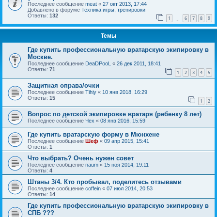
Последнее сообщение
meat
«
27 окт 2013, 17:44
Добавлено в форуме
Техника игры, тренировки
Ответы:
132
1
6
7
8
9
…
Темы
Где купить профессиональную вратарскую экипировку в
Москве.
Последнее сообщение
DeaDPooL
«
26 дек 2011, 18:41
Ответы:
71
1
2
3
4
5
Защитная оправа/очки
Последнее сообщение
Tihiy
«
10 янв 2018, 16:29
Ответы:
15
1
2
Вопрос по детской экипировке вратаря (ребенку 8 лет)
Последнее сообщение
Чех
«
08 янв 2016, 15:59
Где купить вратарскую форму в Мюнхене
Последнее сообщение
Шеф
«
09 апр 2015, 15:41
Ответы:
1
Что выбрать? Очень нужен совет
Последнее сообщение
naum
«
15 ноя 2014, 19:11
Ответы:
4
Штаны 3/4. Кто пробывал, поделитесь отзывами
Последнее сообщение
coffein
«
07 июл 2014, 20:53
Ответы:
14
Где купить профессиональную вратарскую экипировку в
СПБ ???