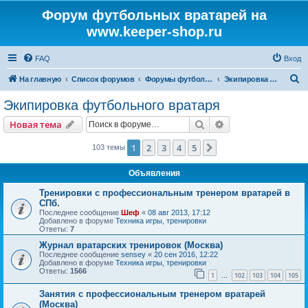
Форум футбольных вратарей на
www.keeper-shop.ru
FAQ
Вход
П
На главную
Список форумов
Форумы футбольных вратарей
Экипировка футбольного вратаря
о
Экипировка футбольного вратаря
и
Поиск
Расширенный пои
Новая тема
с
к
1
2
3
4
5
След.
103 темы
Объявления
Тренировки с профессиональным тренером вратарей в
СПб.
Последнее сообщение
Шеф
«
08 авг 2013, 17:12
Добавлено в форуме
Техника игры, тренировки
Ответы:
7
Журнал вратарских тренировок (Москва)
Последнее сообщение
sensey
«
20 сен 2016, 12:22
Добавлено в форуме
Техника игры, тренировки
Ответы:
1566
1
102
103
104
105
…
Занятия с профессиональным тренером вратарей
(Москва)