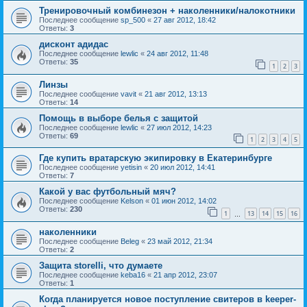
Тренировочный комбинезон + наколенники/налокотники
Последнее сообщение
sp_500
«
27 авг 2012, 18:42
Ответы:
3
дисконт адидас
Последнее сообщение
lewlic
«
24 авг 2012, 11:48
Ответы:
35
1
2
3
Линзы
Последнее сообщение
vavit
«
21 авг 2012, 13:13
Ответы:
14
Помощь в выборе белья с защитой
Последнее сообщение
lewlic
«
27 июл 2012, 14:23
Ответы:
69
1
2
3
4
5
Где купить вратарскую экипировку в Екатеринбурге
Последнее сообщение
yetisin
«
20 июл 2012, 14:41
Ответы:
7
Какой у вас футбольный мяч?
Последнее сообщение
Kelson
«
01 июн 2012, 14:02
Ответы:
230
1
13
14
15
16
…
наколенники
Последнее сообщение
Beleg
«
23 май 2012, 21:34
Ответы:
2
Защита storelli, что думаете
Последнее сообщение
keba16
«
21 апр 2012, 23:07
Ответы:
1
Когда планируется новое поступление свитеров в keeper-