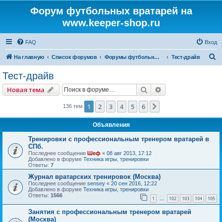
Форум футбольных вратарей на
www.keeper-shop.ru
FAQ
Вход
П
На главную
Список форумов
Форумы футбольных вратарей
Тест-драйв
о
Тест-драйв
и
Поиск
Расширенный пои
Новая тема
с
к
1
2
3
4
5
6
След.
136 тем
Объявления
Тренировки с профессиональным тренером вратарей в
СПб.
Последнее сообщение
Шеф
«
08 авг 2013, 17:12
Добавлено в форуме
Техника игры, тренировки
Ответы:
7
Журнал вратарских тренировок (Москва)
Последнее сообщение
sensey
«
20 сен 2016, 12:22
Добавлено в форуме
Техника игры, тренировки
Ответы:
1566
1
102
103
104
105
…
Занятия с профессиональным тренером вратарей
(Москва)