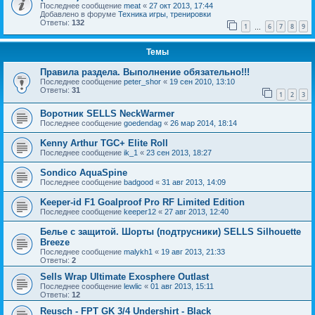
Последнее сообщение
meat
«
27 окт 2013, 17:44
Добавлено в форуме
Техника игры, тренировки
Ответы:
132
1
6
7
8
9
…
Темы
Правила раздела. Выполнение обязательно!!!
Последнее сообщение
peter_shor
«
19 сен 2010, 13:10
Ответы:
31
1
2
3
Воротник SELLS NeckWarmer
Последнее сообщение
goedendag
«
26 мар 2014, 18:14
Kenny Arthur TGC+ Elite Roll
Последнее сообщение
ik_1
«
23 сен 2013, 18:27
Sondico AquaSpine
Последнее сообщение
badgood
«
31 авг 2013, 14:09
Keeper-id F1 Goalproof Pro RF Limited Edition
Последнее сообщение
keeper12
«
27 авг 2013, 12:40
Белье с защитой. Шорты (подтрусники) SELLS Silhouette
Breeze
Последнее сообщение
malykh1
«
19 авг 2013, 21:33
Ответы:
2
Sells Wrap Ultimate Exosphere Outlast
Последнее сообщение
lewlic
«
01 авг 2013, 15:11
Ответы:
12
Reusch - FPT GK 3/4 Undershirt - Black