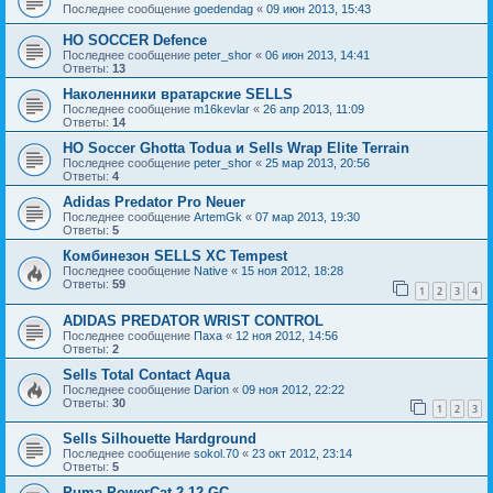
Последнее сообщение
goedendag
«
09 июн 2013, 15:43
HO SOCCER Defence
Последнее сообщение
peter_shor
«
06 июн 2013, 14:41
Ответы:
13
Наколенники вратарские SELLS
Последнее сообщение
m16kevlar
«
26 апр 2013, 11:09
Ответы:
14
HO Soccer Ghotta Todua и Sells Wrap Elite Terrain
Последнее сообщение
peter_shor
«
25 мар 2013, 20:56
Ответы:
4
Adidas Predator Pro Neuer
Последнее сообщение
ArtemGk
«
07 мар 2013, 19:30
Ответы:
5
Комбинезон SELLS XC Tempest
Последнее сообщение
Native
«
15 ноя 2012, 18:28
Ответы:
59
1
2
3
4
ADIDAS PREDATOR WRIST CONTROL
Последнее сообщение
Паха
«
12 ноя 2012, 14:56
Ответы:
2
Sells Total Contact Aqua
Последнее сообщение
Darion
«
09 ноя 2012, 22:22
Ответы:
30
1
2
3
Sells Silhouette Hardground
Последнее сообщение
sokol.70
«
23 окт 2012, 23:14
Ответы:
5
Puma PowerCat 2.12 GC