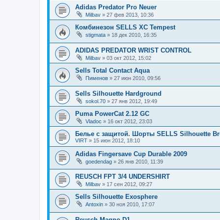
Adidas Predator Pro Neuer
Milbav
» 27 фев 2013, 10:36
Комбинезон SELLS XC Tempest
stigmata
» 18 дек 2010, 16:35
ADIDAS PREDATOR WRIST CONTROL
Milbav
» 03 окт 2012, 15:02
Sells Total Contact Aqua
Пименов
» 27 июн 2010, 09:56
Sells Silhouette Hardground
sokol.70
» 27 янв 2012, 19:49
Puma PowerCat 2.12 GC
Vladoc
» 16 окт 2012, 23:03
Белье с защитой. Шорты SELLS Silhouette Br
VIRT
» 15 июн 2012, 18:10
Adidas Fingersave Cup Durable 2009
goedendag
» 26 янв 2010, 11:39
REUSCH FPT 3/4 UNDERSHIRT
Milbav
» 17 сен 2012, 09:27
Sells Silhouette Exosphere
Antoxin
» 30 ноя 2010, 17:07
Reusch Magno D1