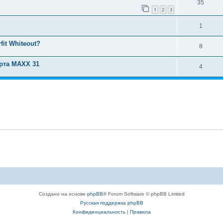
35
1
2
3
1
fit Whiteout?
8
рта MAXX 31
4
Создано на основе
phpBB
® Forum Software © phpBB Limited
Русская поддержка phpBB
Конфиденциальность
|
Правила