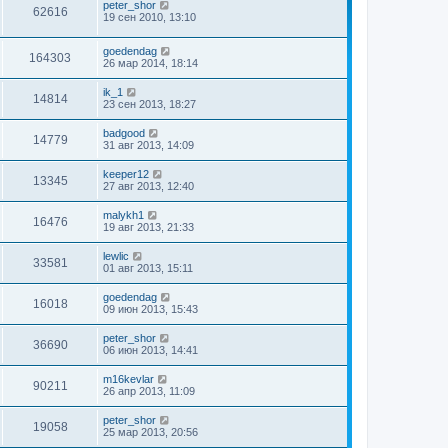
peter_shor
62616
19 сен 2010, 13:10
goedendag
164303
26 мар 2014, 18:14
ik_1
14814
23 сен 2013, 18:27
badgood
14779
31 авг 2013, 14:09
keeper12
13345
27 авг 2013, 12:40
malykh1
16476
19 авг 2013, 21:33
lewlic
33581
01 авг 2013, 15:11
goedendag
16018
09 июн 2013, 15:43
peter_shor
36690
06 июн 2013, 14:41
m16kevlar
90211
26 апр 2013, 11:09
peter_shor
19058
25 мар 2013, 20:56