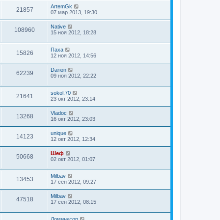
ArtemGk
21857
07 мар 2013, 19:30
Native
108960
15 ноя 2012, 18:28
Паха
15826
12 ноя 2012, 14:56
Darion
62239
09 ноя 2012, 22:22
sokol.70
21641
23 окт 2012, 23:14
Vladoc
13268
16 окт 2012, 23:03
unique
14123
12 окт 2012, 12:34
Шеф
50668
02 окт 2012, 01:07
Milbav
13453
17 сен 2012, 09:27
Milbav
47518
17 сен 2012, 08:15
Доминатор