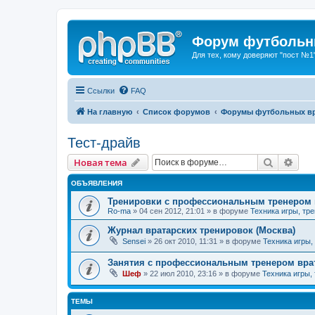
Форум футбольны
Для тех, кому доверяют "пост №1
Ссылки
FAQ
На главную
Список форумов
Форумы футбольных вр
Тест-драйв
Поиск
Рас
Новая тема
ОБЪЯВЛЕНИЯ
Тренировки с профессиональным тренером 
Ro-ma
» 04 сен 2012, 21:01 » в форуме
Техника игры, тр
Журнал вратарских тренировок (Москва)
Sensei
» 26 окт 2010, 11:31 » в форуме
Техника игры,
Занятия с профессиональным тренером врат
Шеф
» 22 июл 2010, 23:16 » в форуме
Техника игры,
ТЕМЫ