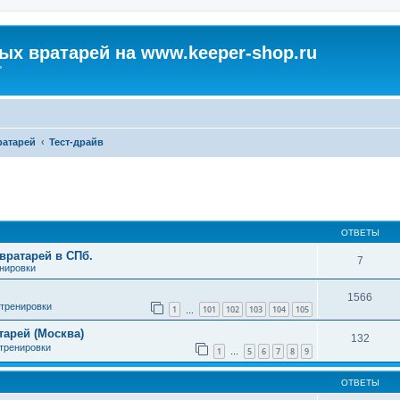
х вратарей на www.keeper-shop.ru
"
атарей
Тест-драйв
ширенный поиск
ОТВЕТЫ
вратарей в СПб.
7
енировки
1566
 тренировки
1
101
102
103
104
105
…
арей (Москва)
132
 тренировки
1
5
6
7
8
9
…
ОТВЕТЫ