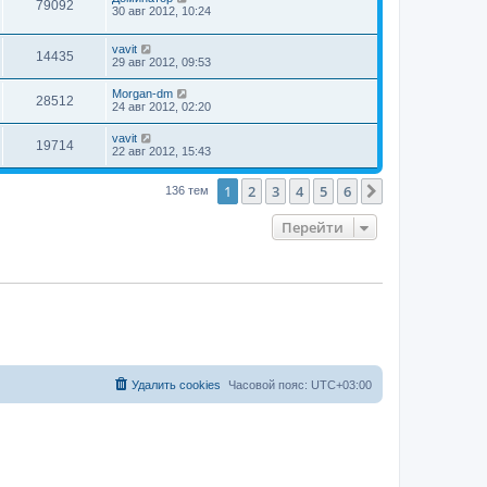
79092
30 авг 2012, 10:24
vavit
14435
29 авг 2012, 09:53
Morgan-dm
28512
24 авг 2012, 02:20
vavit
19714
22 авг 2012, 15:43
1
2
3
4
5
6
След.
136 тем
Перейти
Удалить cookies
Часовой пояс:
UTC+03:00