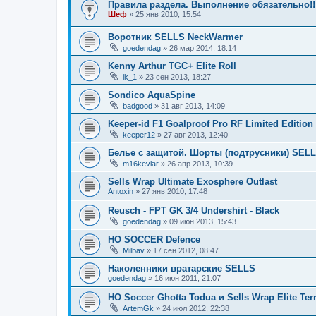
Правила раздела. Выполнение обязательно!!
Шеф
» 25 янв 2010, 15:54
Воротник SELLS NeckWarmer
goedendag
» 26 мар 2014, 18:14
Kenny Arthur TGC+ Elite Roll
ik_1
» 23 сен 2013, 18:27
Sondico AquaSpine
badgood
» 31 авг 2013, 14:09
Keeper-id F1 Goalproof Pro RF Limited Edition
keeper12
» 27 авг 2013, 12:40
Белье с защитой. Шорты (подтрусники) SELLS
m16kevlar
» 26 апр 2013, 10:39
Sells Wrap Ultimate Exosphere Outlast
Antoxin
» 27 янв 2010, 17:48
Reusch - FPT GK 3/4 Undershirt - Black
goedendag
» 09 июн 2013, 15:43
HO SOCCER Defence
Milbav
» 17 сен 2012, 08:47
Наколенники вратарские SELLS
goedendag
» 16 июн 2011, 21:07
HO Soccer Ghotta Todua и Sells Wrap Elite Ter
ArtemGk
» 24 июл 2012, 22:38