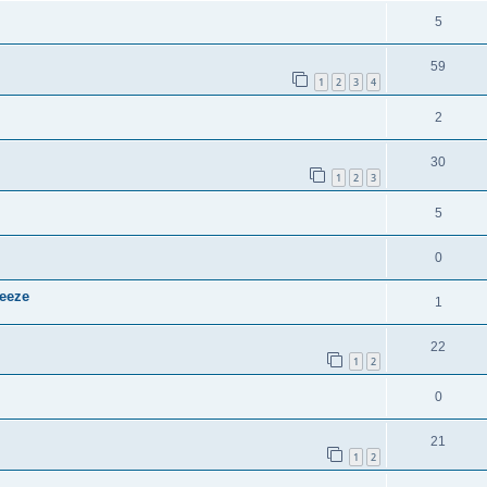
5
59
1
2
3
4
2
30
1
2
3
5
0
eeze
1
22
1
2
0
21
1
2