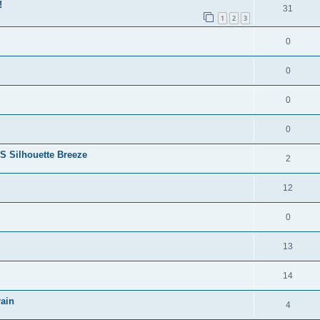
!
31
1
2
3
0
0
0
0
 Silhouette Breeze
2
12
0
13
14
rain
4