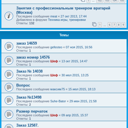
1
102
103
104
105
…
Занятия с профессиональным тренером вратарей
(Москва)
Последнее сообщение
meat
«
27 окт 2013, 17:44
Добавлено в форуме
Техника игры, тренировки
Ответы:
132
1
6
7
8
9
…
Темы
заказ 14659
Последнее сообщение
gefesteo
«
07 ноя 2015, 16:56
Ответы:
1
заказ номер 14576
Последнее сообщение
Шеф
«
13 окт 2015, 14:47
Ответы:
1
Заказ № 14038
Последнее сообщение
Шеф
«
30 июл 2015, 13:25
Ответы:
1
Вопрос
Последнее сообщение
максим75
«
15 июл 2015, 18:13
Заказ №13498
Последнее сообщение
Suhe-Bator
«
29 июн 2015, 21:58
Ответы:
2
Размер перчаток
Последнее сообщение
Шеф
«
09 апр 2015, 15:37
Ответы:
1
Заказ 12587.