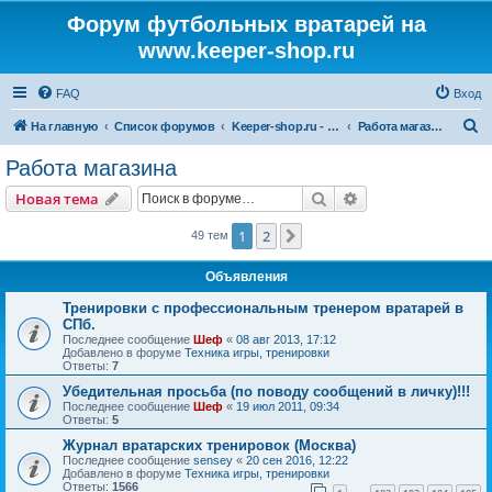
Форум футбольных вратарей на
www.keeper-shop.ru
FAQ
Вход
П
На главную
Список форумов
Keeper-shop.ru - магазин для вратарей
Работа магазина
о
Работа магазина
и
Поиск
Расширенный пои
Новая тема
с
к
1
2
След.
49 тем
Объявления
Тренировки с профессиональным тренером вратарей в
СПб.
Последнее сообщение
Шеф
«
08 авг 2013, 17:12
Добавлено в форуме
Техника игры, тренировки
Ответы:
7
Убедительная просьба (по поводу сообщений в личку)!!!
Последнее сообщение
Шеф
«
19 июл 2011, 09:34
Ответы:
5
Журнал вратарских тренировок (Москва)
Последнее сообщение
sensey
«
20 сен 2016, 12:22
Добавлено в форуме
Техника игры, тренировки
Ответы:
1566