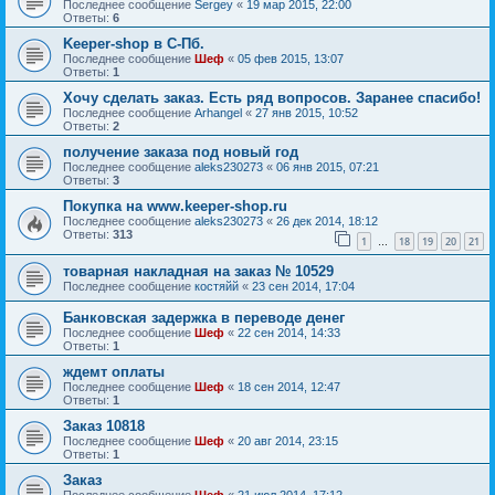
Последнее сообщение
Sergey
«
19 мар 2015, 22:00
Ответы:
6
Keeper-shop в С-Пб.
Последнее сообщение
Шеф
«
05 фев 2015, 13:07
Ответы:
1
Хочу сделать заказ. Есть ряд вопросов. Заранее спасибо!
Последнее сообщение
Arhangel
«
27 янв 2015, 10:52
Ответы:
2
получение заказа под новый год
Последнее сообщение
aleks230273
«
06 янв 2015, 07:21
Ответы:
3
Покупка на www.keeper-shop.ru
Последнее сообщение
aleks230273
«
26 дек 2014, 18:12
Ответы:
313
1
18
19
20
21
…
товарная накладная на заказ № 10529
Последнее сообщение
костяйй
«
23 сен 2014, 17:04
Банковская задержка в переводе денег
Последнее сообщение
Шеф
«
22 сен 2014, 14:33
Ответы:
1
ждемт оплаты
Последнее сообщение
Шеф
«
18 сен 2014, 12:47
Ответы:
1
Заказ 10818
Последнее сообщение
Шеф
«
20 авг 2014, 23:15
Ответы:
1
Заказ
Последнее сообщение
Шеф
«
21 июл 2014, 17:12