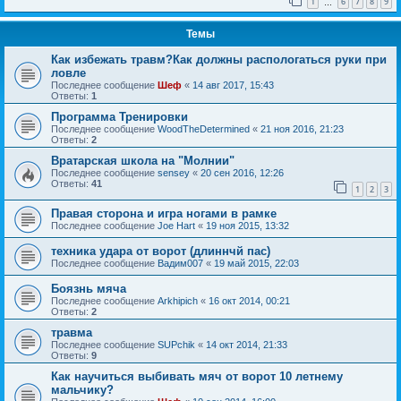
1
6
7
8
9
…
Темы
Как избежать травм?Как должны распологаться руки при
ловле
Последнее сообщение
Шеф
«
14 авг 2017, 15:43
Ответы:
1
Программа Тренировки
Последнее сообщение
WoodTheDetermined
«
21 ноя 2016, 21:23
Ответы:
2
Вратарская школа на "Молнии"
Последнее сообщение
sensey
«
20 сен 2016, 12:26
Ответы:
41
1
2
3
Правая сторона и игра ногами в рамке
Последнее сообщение
Joe Hart
«
19 ноя 2015, 13:32
техника удара от ворот (длиннчй пас)
Последнее сообщение
Вадим007
«
19 май 2015, 22:03
Боязнь мяча
Последнее сообщение
Arkhipich
«
16 окт 2014, 00:21
Ответы:
2
травма
Последнее сообщение
SUPchik
«
14 окт 2014, 21:33
Ответы:
9
Как научиться выбивать мяч от ворот 10 летнему
мальчику?