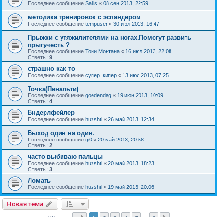
Последнее сообщение
Saliis
«
08 сен 2013, 22:59
методика тренировок с эспандером
Последнее сообщение
tempuser
«
30 июл 2013, 16:47
Прыжки с утяжилителями на ногах.Помогут развить
прыгучесть ?
Последнее сообщение
Тони Монтана
«
16 июл 2013, 22:08
Ответы:
9
страшно как то
Последнее сообщение
супер_кипер
«
13 июл 2013, 07:25
Точка(Пенальти)
Последнее сообщение
goedendag
«
19 июн 2013, 10:09
Ответы:
4
Вндерлфейлер
Последнее сообщение
huzshti
«
26 май 2013, 12:34
Выход один на один.
Последнее сообщение
qi0
«
20 май 2013, 20:58
Ответы:
2
часто выбиваю пальцы
Последнее сообщение
huzshti
«
20 май 2013, 18:23
Ответы:
3
Ломать
Последнее сообщение
huzshti
«
19 май 2013, 20:06
Новая тема