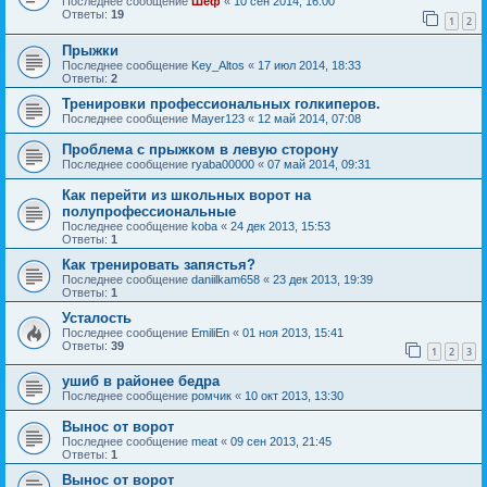
Последнее сообщение
Шеф
«
10 сен 2014, 16:00
Ответы:
19
1
2
Прыжки
Последнее сообщение
Key_Altos
«
17 июл 2014, 18:33
Ответы:
2
Тренировки профессиональных голкиперов.
Последнее сообщение
Mayer123
«
12 май 2014, 07:08
Проблема с прыжком в левую сторону
Последнее сообщение
ryaba00000
«
07 май 2014, 09:31
Как перейти из школьных ворот на
полупрофессиональные
Последнее сообщение
koba
«
24 дек 2013, 15:53
Ответы:
1
Как тренировать запястья?
Последнее сообщение
daniilkam658
«
23 дек 2013, 19:39
Ответы:
1
Усталость
Последнее сообщение
EmiliEn
«
01 ноя 2013, 15:41
Ответы:
39
1
2
3
ушиб в районее бедра
Последнее сообщение
ромчик
«
10 окт 2013, 13:30
Вынос от ворот
Последнее сообщение
meat
«
09 сен 2013, 21:45
Ответы:
1
Вынос от ворот