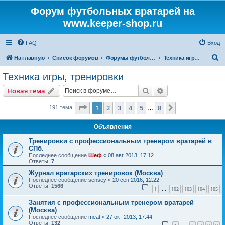
Форум футбольных вратарей на
www.keeper-shop.ru
FAQ
Вход
П
На главную
Список форумов
Форумы футбольных вратарей
Техника игры, тренировки
о
Техника игры, тренировки
и
Поиск
Расширенный пои
Новая тема
с
к
Страница
1
из
8
1
2
3
4
5
8
След.
191 тема
…
Объявления
Тренировки с профессиональным тренером вратарей в
СПб.
Последнее сообщение
Шеф
«
08 авг 2013, 17:12
Ответы:
7
Журнал вратарских тренировок (Москва)
Последнее сообщение
sensey
«
20 сен 2016, 12:22
Ответы:
1566
1
102
103
104
105
…
Занятия с профессиональным тренером вратарей
(Москва)
Последнее сообщение
meat
«
27 окт 2013, 17:44
Ответы:
132