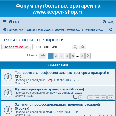
Форум футбольных вратарей на
www.keeper-shop.ru
FAQ
Вход
П
На главную
Список форумов
Форумы футбольных вратарей
Техника игры, тренировки
о
Техника игры, тренировки
и
Поиск
Расширенный пои
Новая тема
с
к
Страница
1
из
8
1
2
3
4
5
8
След.
191 тема
…
Объявления
Тренировки с профессиональным тренером вратарей в
СПб.
Последнее сообщение
Шеф
«
08 авг 2013, 17:12
Ответы:
7
Журнал вратарских тренировок (Москва)
Последнее сообщение
sensey
«
20 сен 2016, 12:22
Ответы:
1566
1
102
103
104
105
…
Занятия с профессиональным тренером вратарей
(Москва)
Последнее сообщение
meat
«
27 окт 2013, 17:44
Ответы:
132