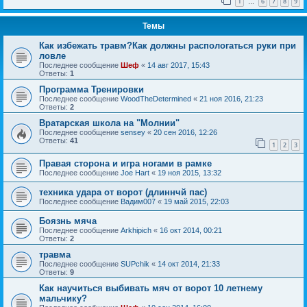
1
6
7
8
9
…
Темы
Как избежать травм?Как должны распологаться руки при
ловле
Последнее сообщение
Шеф
«
14 авг 2017, 15:43
Ответы:
1
Программа Тренировки
Последнее сообщение
WoodTheDetermined
«
21 ноя 2016, 21:23
Ответы:
2
Вратарская школа на "Молнии"
Последнее сообщение
sensey
«
20 сен 2016, 12:26
Ответы:
41
1
2
3
Правая сторона и игра ногами в рамке
Последнее сообщение
Joe Hart
«
19 ноя 2015, 13:32
техника удара от ворот (длиннчй пас)
Последнее сообщение
Вадим007
«
19 май 2015, 22:03
Боязнь мяча
Последнее сообщение
Arkhipich
«
16 окт 2014, 00:21
Ответы:
2
травма
Последнее сообщение
SUPchik
«
14 окт 2014, 21:33
Ответы:
9
Как научиться выбивать мяч от ворот 10 летнему
мальчику?