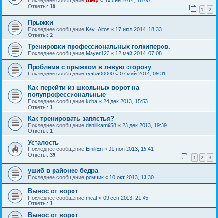
Последнее сообщение
Шеф
«
10 сен 2014, 16:00
Ответы:
19
1
2
Прыжки
Последнее сообщение
Key_Altos
«
17 июл 2014, 18:33
Ответы:
2
Тренировки профессиональных голкиперов.
Последнее сообщение
Mayer123
«
12 май 2014, 07:08
Проблема с прыжком в левую сторону
Последнее сообщение
ryaba00000
«
07 май 2014, 09:31
Как перейти из школьных ворот на
полупрофессиональные
Последнее сообщение
koba
«
24 дек 2013, 15:53
Ответы:
1
Как тренировать запястья?
Последнее сообщение
daniilkam658
«
23 дек 2013, 19:39
Ответы:
1
Усталость
Последнее сообщение
EmiliEn
«
01 ноя 2013, 15:41
Ответы:
39
1
2
3
ушиб в районее бедра
Последнее сообщение
ромчик
«
10 окт 2013, 13:30
Вынос от ворот
Последнее сообщение
meat
«
09 сен 2013, 21:45
Ответы:
1
Вынос от ворот