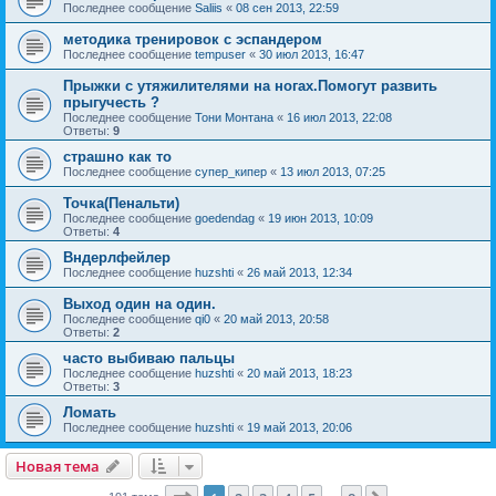
Последнее сообщение
Saliis
«
08 сен 2013, 22:59
методика тренировок с эспандером
Последнее сообщение
tempuser
«
30 июл 2013, 16:47
Прыжки с утяжилителями на ногах.Помогут развить
прыгучесть ?
Последнее сообщение
Тони Монтана
«
16 июл 2013, 22:08
Ответы:
9
страшно как то
Последнее сообщение
супер_кипер
«
13 июл 2013, 07:25
Точка(Пенальти)
Последнее сообщение
goedendag
«
19 июн 2013, 10:09
Ответы:
4
Вндерлфейлер
Последнее сообщение
huzshti
«
26 май 2013, 12:34
Выход один на один.
Последнее сообщение
qi0
«
20 май 2013, 20:58
Ответы:
2
часто выбиваю пальцы
Последнее сообщение
huzshti
«
20 май 2013, 18:23
Ответы:
3
Ломать
Последнее сообщение
huzshti
«
19 май 2013, 20:06
Новая тема