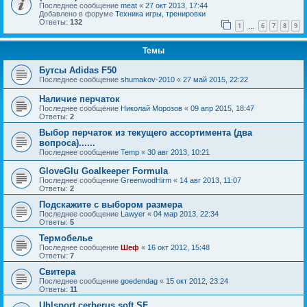
Последнее сообщение
meat
«
27 окт 2013, 17:44
Добавлено в форуме
Техника игры, тренировки
Ответы:
132
1
6
7
8
9
…
Темы
Бутсы Adidas F50
Последнее сообщение
shumakov-2010
«
27 май 2015, 22:22
Наличие перчаток
Последнее сообщение
Николай Морозов
«
09 апр 2015, 18:47
Ответы:
2
Выбор перчаток из текущего ассортимента (два
вопроса)......
Последнее сообщение
Temp
«
30 авг 2013, 10:21
GloveGlu Goalkeeper Formula
Последнее сообщение
GreenwodHirm
«
14 авг 2013, 11:07
Ответы:
2
Подскажите с выбором размера
Последнее сообщение
Lawyer
«
04 мар 2013, 22:34
Ответы:
5
Термобелье
Последнее сообщение
Шеф
«
16 окт 2012, 15:48
Ответы:
7
Свитера
Последнее сообщение
goedendag
«
15 окт 2012, 23:24
Ответы:
11
Uhlsport cerberus soft SF