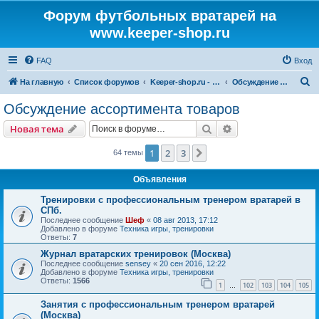
Форум футбольных вратарей на
www.keeper-shop.ru
FAQ
Вход
П
На главную
Список форумов
Keeper-shop.ru - магазин для вратарей
Обсуждение ассортимента товаров
о
Обсуждение ассортимента товаров
и
Поиск
Расширенный пои
Новая тема
с
к
1
2
3
След.
64 темы
Объявления
Тренировки с профессиональным тренером вратарей в
СПб.
Последнее сообщение
Шеф
«
08 авг 2013, 17:12
Добавлено в форуме
Техника игры, тренировки
Ответы:
7
Журнал вратарских тренировок (Москва)
Последнее сообщение
sensey
«
20 сен 2016, 12:22
Добавлено в форуме
Техника игры, тренировки
Ответы:
1566
1
102
103
104
105
…
Занятия с профессиональным тренером вратарей
(Москва)