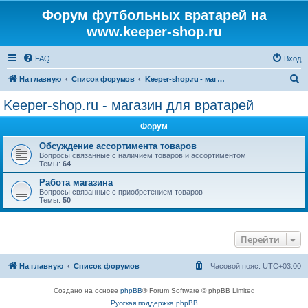
Форум футбольных вратарей на
www.keeper-shop.ru
FAQ
Вход
П
На главную
Список форумов
Keeper-shop.ru - магазин для вратарей
о
Keeper-shop.ru - магазин для вратарей
и
Форум
с
к
Обсуждение ассортимента товаров
Вопросы связанные с наличием товаров и ассортиментом
Темы:
64
Работа магазина
Вопросы связанные с приобретением товаров
Темы:
50
Перейти
На главную
Список форумов
Часовой пояс:
UTC+03:00
Создано на основе
phpBB
® Forum Software © phpBB Limited
Русская поддержка phpBB