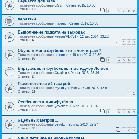
Перчатки для зала
Последнее сообщение
LiSSr
«
05 янв 2015, 10:50
Ответы:
125
1
6
7
8
9
…
перчатки
Последнее сообщение
maxant
«
02 янв 2015, 16:38
Выполнение подката на выходах
Последнее сообщение
keeper'VLK'21
«
12 дек 2014, 23:12
Ответы:
40
1
2
3
Обувь в мини-футболе!кто в чем играет?
Последнее сообщение
apxumak
«
19 ноя 2013, 19:30
Ответы:
95
1
4
5
6
7
…
Виртуальный футбольный менеджер Легион
Последнее сообщение
Craulkig
«
04 окт 2013, 13:34
Ответы:
2
Психологический настрой
Последнее сообщение
MyncLyncMen
«
27 авг 2013, 13:57
Ответы:
28
1
2
Особенности минифутбола
Последнее сообщение
yevetz
«
26 мар 2013, 00:36
Ответы:
126
1
6
7
8
9
…
6 цельных метров...
Последнее сообщение
yevetz
«
25 мар 2013, 22:27
Ответы:
39
1
2
3
мячи летяшие на уровне головы