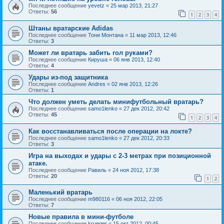
Последнее сообщение
yevetz
«
25 мар 2013, 21:27
Ответы:
56
1
2
3
4
Штаны вратарские Adidas
Последнее сообщение
Тони Монтана
«
11 мар 2013, 12:46
Ответы:
3
Может ли вратарь забить гол руками?
Последнее сообщение
Кируша
«
06 янв 2013, 12:40
Ответы:
4
Удары из-под защитника
Последнее сообщение
Andres
«
02 янв 2013, 12:26
Ответы:
1
Что должен уметь делать минифутбольный вратарь?
Последнее сообщение
samo1lenko
«
27 дек 2012, 20:42
Ответы:
45
1
2
3
4
Как восстанавливаться после операции на локте?
Последнее сообщение
samo1lenko
«
27 дек 2012, 20:33
Ответы:
3
Игра на выходах и удары с 2-3 метрах при позиционной
атаке.
Последнее сообщение
Равиль
«
24 ноя 2012, 17:38
Ответы:
20
1
2
Маленький вратарь
Последнее сообщение
m980116
«
06 ноя 2012, 22:05
Ответы:
7
Новые правила в мини-футболе
Последнее сообщение
krueger
«
15 окт 2012, 00:45