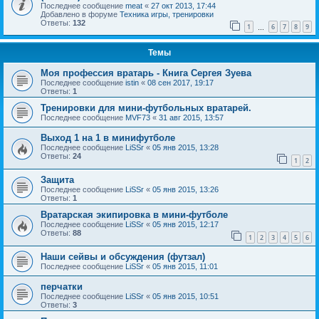
Последнее сообщение
meat
«
27 окт 2013, 17:44
Добавлено в форуме
Техника игры, тренировки
Ответы:
132
1
6
7
8
9
…
Темы
Моя профессия вратарь - Книга Сергея Зуева
Последнее сообщение
istin
«
08 сен 2017, 19:17
Ответы:
1
Тренировки для мини-футбольных вратарей.
Последнее сообщение
MVF73
«
31 авг 2015, 13:57
Выход 1 на 1 в минифутболе
Последнее сообщение
LiSSr
«
05 янв 2015, 13:28
Ответы:
24
1
2
Защита
Последнее сообщение
LiSSr
«
05 янв 2015, 13:26
Ответы:
1
Вратарская экипировка в мини-футболе
Последнее сообщение
LiSSr
«
05 янв 2015, 12:17
Ответы:
88
1
2
3
4
5
6
Наши сейвы и обсуждения (футзал)
Последнее сообщение
LiSSr
«
05 янв 2015, 11:01
перчатки
Последнее сообщение
LiSSr
«
05 янв 2015, 10:51
Ответы:
3