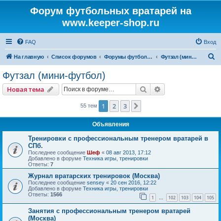
Форум футбольных вратарей на
www.keeper-shop.ru
FAQ
Вход
П
На главную
Список форумов
Форумы футбольных вратарей
Футзал (мини-футбол)
о
Футзал (мини-футбол)
и
Поиск
Расширенный пои
Новая тема
с
к
1
2
3
След.
55 тем
Объявления
Тренировки с профессиональным тренером вратарей в
СПб.
Последнее сообщение
Шеф
«
08 авг 2013, 17:12
Добавлено в форуме
Техника игры, тренировки
Ответы:
7
Журнал вратарских тренировок (Москва)
Последнее сообщение
sensey
«
20 сен 2016, 12:22
Добавлено в форуме
Техника игры, тренировки
Ответы:
1566
1
102
103
104
105
…
Занятия с профессиональным тренером вратарей
(Москва)