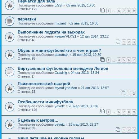
Перчатки для зала
Последнее сообщение
LiSSr
«
05 янв 2015, 10:50
Ответы:
125
1
6
7
8
9
…
перчатки
Последнее сообщение
maxant
«
02 янв 2015, 16:38
Выполнение подката на выходах
Последнее сообщение
keeper'VLK'21
«
12 дек 2014, 23:12
Ответы:
40
1
2
3
Обувь в мини-футболе!кто в чем играет?
Последнее сообщение
apxumak
«
19 ноя 2013, 19:30
Ответы:
95
1
4
5
6
7
…
Виртуальный футбольный менеджер Легион
Последнее сообщение
Craulkig
«
04 окт 2013, 13:34
Ответы:
2
Психологический настрой
Последнее сообщение
MyncLyncMen
«
27 авг 2013, 13:57
Ответы:
28
1
2
Особенности минифутбола
Последнее сообщение
yevetz
«
26 мар 2013, 00:36
Ответы:
126
1
6
7
8
9
…
6 цельных метров...
Последнее сообщение
yevetz
«
25 мар 2013, 22:27
Ответы:
39
1
2
3
мячи летяшие на уровне головы