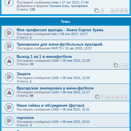
Последнее сообщение
meat
«
27 окт 2013, 17:44
Добавлено в форуме
Техника игры, тренировки
Ответы:
132
1
6
7
8
9
…
Темы
Моя профессия вратарь - Книга Сергея Зуева
Последнее сообщение
istin
«
08 сен 2017, 19:17
Ответы:
1
Тренировки для мини-футбольных вратарей.
Последнее сообщение
MVF73
«
31 авг 2015, 13:57
Выход 1 на 1 в минифутболе
Последнее сообщение
LiSSr
«
05 янв 2015, 13:28
Ответы:
24
1
2
Защита
Последнее сообщение
LiSSr
«
05 янв 2015, 13:26
Ответы:
1
Вратарская экипировка в мини-футболе
Последнее сообщение
LiSSr
«
05 янв 2015, 12:17
Ответы:
88
1
2
3
4
5
6
Наши сейвы и обсуждения (футзал)
Последнее сообщение
LiSSr
«
05 янв 2015, 11:01
перчатки
Последнее сообщение
LiSSr
«
05 янв 2015, 10:51
Ответы:
3