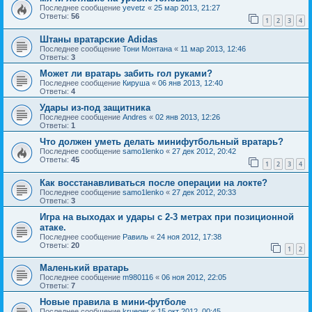
Последнее сообщение
yevetz
«
25 мар 2013, 21:27
Ответы:
56
1
2
3
4
Штаны вратарские Adidas
Последнее сообщение
Тони Монтана
«
11 мар 2013, 12:46
Ответы:
3
Может ли вратарь забить гол руками?
Последнее сообщение
Кируша
«
06 янв 2013, 12:40
Ответы:
4
Удары из-под защитника
Последнее сообщение
Andres
«
02 янв 2013, 12:26
Ответы:
1
Что должен уметь делать минифутбольный вратарь?
Последнее сообщение
samo1lenko
«
27 дек 2012, 20:42
Ответы:
45
1
2
3
4
Как восстанавливаться после операции на локте?
Последнее сообщение
samo1lenko
«
27 дек 2012, 20:33
Ответы:
3
Игра на выходах и удары с 2-3 метрах при позиционной
атаке.
Последнее сообщение
Равиль
«
24 ноя 2012, 17:38
Ответы:
20
1
2
Маленький вратарь
Последнее сообщение
m980116
«
06 ноя 2012, 22:05
Ответы:
7
Новые правила в мини-футболе
Последнее сообщение
krueger
«
15 окт 2012, 00:45