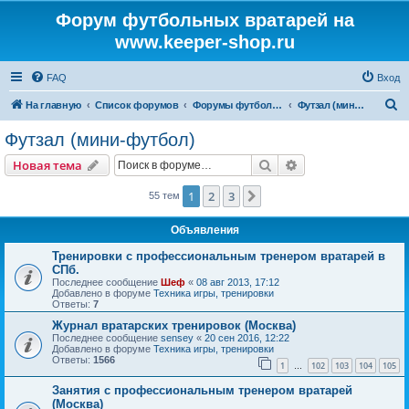
Форум футбольных вратарей на
www.keeper-shop.ru
FAQ
Вход
П
На главную
Список форумов
Форумы футбольных вратарей
Футзал (мини-футбол)
о
Футзал (мини-футбол)
и
Поиск
Расширенный пои
Новая тема
с
к
1
2
3
След.
55 тем
Объявления
Тренировки с профессиональным тренером вратарей в
СПб.
Последнее сообщение
Шеф
«
08 авг 2013, 17:12
Добавлено в форуме
Техника игры, тренировки
Ответы:
7
Журнал вратарских тренировок (Москва)
Последнее сообщение
sensey
«
20 сен 2016, 12:22
Добавлено в форуме
Техника игры, тренировки
Ответы:
1566
1
102
103
104
105
…
Занятия с профессиональным тренером вратарей
(Москва)