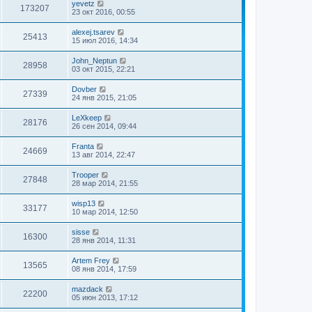
yevetz
173207
23 окт 2016, 00:55
alexej.tsarev
25413
15 июл 2016, 14:34
John_Neptun
28958
03 окт 2015, 22:21
Dovber
27339
24 янв 2015, 21:05
LeXkeep
28176
26 сен 2014, 09:44
Franta
24669
13 авг 2014, 22:47
Trooper
27848
28 мар 2014, 21:55
wisp13
33177
10 мар 2014, 12:50
sisse
16300
28 янв 2014, 11:31
Artem Frey
13565
08 янв 2014, 17:59
mazdack
22200
05 июн 2013, 17:12