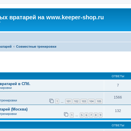
х вратарей на www.keeper-shop.ru
"
атарей
Совместные тренировки
ширенный поиск
ОТВЕТЫ
вратарей в СПб.
7
енировки
1566
 тренировки
1
101
102
103
104
105
…
арей (Москва)
132
 тренировки
1
5
6
7
8
9
…
ОТВЕТЫ