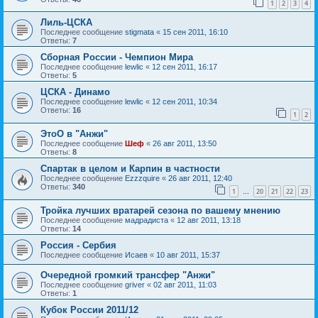
1
2
3
4
Лиль-ЦСКА
Последнее сообщение
stigmata
«
15 сен 2011, 16:10
Ответы:
7
Сборная России - Чемпион Мира
Последнее сообщение
lewlic
«
12 сен 2011, 16:17
Ответы:
5
ЦСКА - Динамо
Последнее сообщение
lewlic
«
12 сен 2011, 10:34
Ответы:
16
1
2
ЭтоО в "Анжи"
Последнее сообщение
Шеф
«
26 авг 2011, 13:50
Ответы:
8
Спартак в целом и Карпин в частности
Последнее сообщение
Ezzzquire
«
26 авг 2011, 12:40
Ответы:
340
1
20
21
22
23
…
Тройка лучших вратарей сезона по вашему мнению
Последнее сообщение
мадрадиста
«
12 авг 2011, 13:18
Ответы:
14
Россия - Сербия
Последнее сообщение
Исаев
«
10 авг 2011, 15:37
Очередной громкий трансфер "Анжи"
Последнее сообщение
griver
«
02 авг 2011, 11:03
Ответы:
1
Кубок России 2011/12