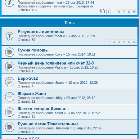
Последнее сообщение
meat
«
27 окт 2013, 17:44
Добавлено в форуме
Техника игры, тренировки
Ответы:
132
1
6
7
8
9
…
Темы
Результаты викторины
Последнее сообщение
meat
«
18 мар 2011, 23:29
Ответы:
89
1
2
3
4
5
6
Нужна помощь
Последнее сообщение
Kuka
«
15 июл 2014, 10:11
Черный день голкипера или счет 32-0
Последнее сообщение
Равиль
«
15 дек 2012, 10:20
Ответы:
1
Евро-2012
Последнее сообщение
Исаев
«
10 июн 2012, 12:36
Ответы:
4
Жерами Жано
Последнее сообщение
Utility
«
09 апр 2012, 05:12
Ответы:
12
Жестко сегодня Диканя...
Последнее сообщение
sokol.70
«
06 апр 2012, 19:52
Ответы:
11
Лучшие матчи/Показательные
Последнее сообщение
Пименов
«
05 апр 2012, 22:09
Ответы:
3