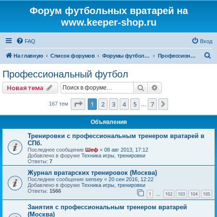
Форум футбольных вратарей на
www.keeper-shop.ru
FAQ
Вход
П
На главную
Список форумов
Форумы футбольных вратарей
Профессиональный футбол
о
Профессиональный футбол
и
Поиск
Расширенный пои
Новая тема
с
к
Страница
1
из
7
1
2
3
4
5
7
След.
167 тем
…
Объявления
Тренировки с профессиональным тренером вратарей в
СПб.
Последнее сообщение
Шеф
«
08 авг 2013, 17:12
Добавлено в форуме
Техника игры, тренировки
Ответы:
7
Журнал вратарских тренировок (Москва)
Последнее сообщение
sensey
«
20 сен 2016, 12:22
Добавлено в форуме
Техника игры, тренировки
Ответы:
1566
1
102
103
104
105
…
Занятия с профессиональным тренером вратарей
(Москва)