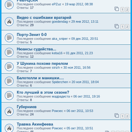
Реал-ЦСКА
Последнее сообщение
ePZuz
«
19 мар 2012, 08:38
Ответы:
17
1
2
Видео с ошибками вратарей
Последнее сообщение
goedendag
«
29 янв 2012, 13:11
Ответы:
29
1
2
Порту-Зенит 0-0
Последнее сообщение
aka_sniper
«
09 дек 2011, 20:51
Ответы:
5
Нюансы судейства...
Последнее сообщение
keba16
«
01 дек 2011, 21:23
Ответы:
12
У Шунина похоже перелом
Последнее сообщение
strizh
«
30 ноя 2011, 16:56
Ответы:
7
Балотелли и манишки....
Последнее сообщение
Spiderzhen
«
20 ноя 2011, 18:04
Ответы:
6
Кто лучший в этом сезоне?
Последнее сообщение
мадрадиста
«
06 окт 2011, 19:16
Ответы:
8
Губерниев
Последнее сообщение
Ромзес
«
06 окт 2011, 10:53
Ответы:
24
1
2
Травма Акинфеева
Последнее сообщение
Ромзес
«
05 окт 2011, 10:51
Ответы:
46