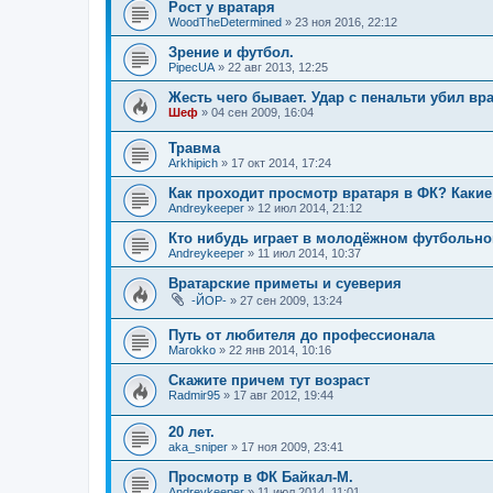
Рост у вратаря
WoodTheDetermined
» 23 ноя 2016, 22:12
Зрение и футбол.
PipecUA
» 22 авг 2013, 12:25
Жесть чего бывает. Удар с пенальти убил вра
Шеф
» 04 сен 2009, 16:04
Травма
Arkhipich
» 17 окт 2014, 17:24
Как проходит просмотр вратаря в ФК? Какие 
Andreykeeper
» 12 июл 2014, 21:12
Кто нибудь играет в молодёжном футбольно
Andreykeeper
» 11 июл 2014, 10:37
Вратарские приметы и суеверия
-ЙОР-
» 27 сен 2009, 13:24
Путь от любителя до профессионала
Marokko
» 22 янв 2014, 10:16
Скажите причем тут возраст
Radmir95
» 17 авг 2012, 19:44
20 лет.
aka_sniper
» 17 ноя 2009, 23:41
Просмотр в ФК Байкал-М.
Andreykeeper
» 11 июл 2014, 11:01