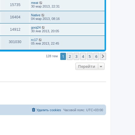
meat
15735
30 мар 2013, 22:31
Native
16404
04 мар 2013, 08:16
gooj24
14912
30 янв 2013, 20:05
rc17
301030
05 янв 2013, 22:45
1
2
3
4
5
6
След.
128 тем
Перейти
Удалить cookies
Часовой пояс:
UTC+03:00