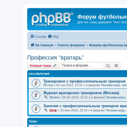
Форум футбольны
Для тех, кому доверяют "пост №1
Ссылки
FAQ
На главную
Список форумов
Форумы футбольных вр
Профессия "вратарь"
Поиск
Рас
Новая тема
ОБЪЯВЛЕНИЯ
Тренировки с профессиональным тренером 
Ro-ma
» 04 сен 2012, 21:01 » в форуме
Техника игры, тр
Журнал вратарских тренировок (Москва)
Sensei
» 26 окт 2010, 11:31 » в форуме
Техника игры,
Занятия с профессиональным тренером врат
Шеф
» 22 июл 2010, 23:16 » в форуме
Техника игры,
ТЕМЫ