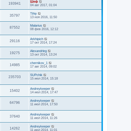
Шеф
193941
04 авг 2017, 01:04
Tihiy
35797
13 ноя 2016, 11:50
Malarius
87552
08 фев 2016, 12:12
Arkhipich
29116
17 окт 2014, 17:24
Alexandrleg
19275
13 окт 2014, 13:24
chernikov_1
14985
17 авг 2014, 09:02
SUPchik
235703
15 июл 2014, 15:18
Andreykeeper
15402
14 июл 2014, 17:47
Andreykeeper
64796
11 июл 2014, 17:50
Andreykeeper
37640
11 июл 2014, 11:26
Andreykeeper
14262
11 июл 2014, 11:01