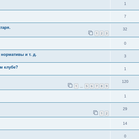
1
7
таря.
32
1
2
3
0
нормативы и т. д.
3
м клубе?
1
120
1
5
6
7
8
9
…
1
29
1
2
14
0