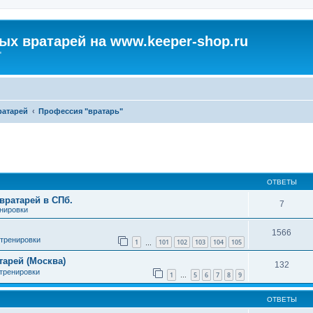
х вратарей на www.keeper-shop.ru
"
атарей
Профессия "вратарь"
ширенный поиск
ОТВЕТЫ
вратарей в СПб.
7
енировки
1566
 тренировки
1
101
102
103
104
105
…
арей (Москва)
132
 тренировки
1
5
6
7
8
9
…
ОТВЕТЫ