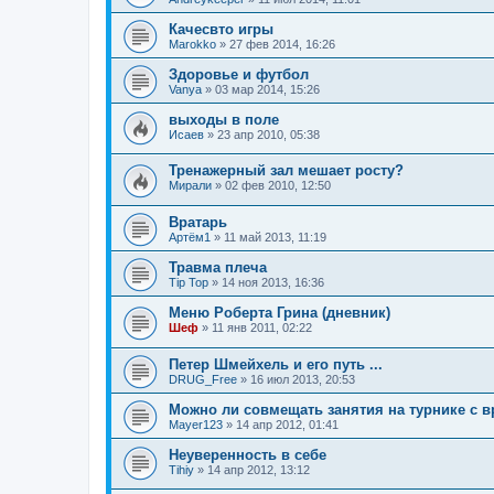
Качесвто игры
Marokko
» 27 фев 2014, 16:26
Здоровье и футбол
Vanya
» 03 мар 2014, 15:26
выходы в поле
Исаев
» 23 апр 2010, 05:38
Тренажерный зал мешает росту?
Мирали
» 02 фев 2010, 12:50
Вратарь
Артём1
» 11 май 2013, 11:19
Травма плеча
Tip Top
» 14 ноя 2013, 16:36
Меню Роберта Грина (дневник)
Шеф
» 11 янв 2011, 02:22
Петер Шмейхель и его путь ...
DRUG_Free
» 16 июл 2013, 20:53
Можно ли совмещать занятия на турнике с 
Mayer123
» 14 апр 2012, 01:41
Неуверенность в себе
Tihiy
» 14 апр 2012, 13:12