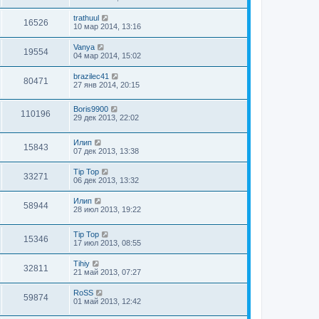
trathuul
16526
10 мар 2014, 13:16
Vanya
19554
04 мар 2014, 15:02
brazilec41
80471
27 янв 2014, 20:15
Boris9900
110196
29 дек 2013, 22:02
Илип
15843
07 дек 2013, 13:38
Tip Top
33271
06 дек 2013, 13:32
Илип
58944
28 июл 2013, 19:22
Tip Top
15346
17 июл 2013, 08:55
Tihiy
32811
21 май 2013, 07:27
RoSS
59874
01 май 2013, 12:42