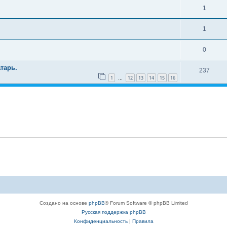
1
1
0
тарь.
237
1
12
13
14
15
16
…
Создано на основе
phpBB
® Forum Software © phpBB Limited
Русская поддержка phpBB
Конфиденциальность
|
Правила