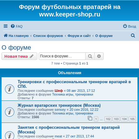
Форум футбольных вратарей на
www.keeper-shop.ru
FAQ
Вход
П
На главную
Список форумов
Форум и сайт
О форуме
о
О форуме
и
Поиск
Расширенный пои
Новая тема
с
7 тем • Страница
1
из
1
к
Объявления
Тренировки с профессиональным тренером вратарей в
СПб.
Последнее сообщение
Шеф
«
08 авг 2013, 17:12
Добавлено в форуме
Техника игры, тренировки
Ответы:
7
Журнал вратарских тренировок (Москва)
Последнее сообщение
sensey
«
20 сен 2016, 12:22
Добавлено в форуме
Техника игры, тренировки
Ответы:
1566
1
102
103
104
105
…
Занятия с профессиональным тренером вратарей
(Москва)
Последнее сообщение
meat
«
27 окт 2013, 17:44