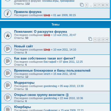
Добавлено в форуме
Техника игры, тренировки
Ответы:
132
1
6
7
8
9
…
Правила форума
Последнее сообщение
Шеф
«
01 авг 2009, 00:15
Темы
Пожелания: О раскрутке форума
Последнее сообщение
Шеф
«
13 ноя 2011, 20:47
Ответы:
50
1
2
3
4
Новый сайт
Последнее сообщение
Шеф
«
10 ноя 2011, 14:10
Ответы:
9
Как вам собственно такая вот фигня?
Последнее сообщение
Евстафий
«
07 фев 2011, 12:25
Ответы:
6
Временные блокировки и баны пользователей
Последнее сообщение
strizh
«
15 янв 2011, 18:42
Ответы:
12
Модераторы
Последнее сообщение
goedendag
«
05 мар 2010, 13:30
Ответы:
11
Открыл свою группу вконтакте :))
Последнее сообщение
goedendag
«
22 янв 2010, 10:36
Ответы:
6
Юзербары
Последнее сообщение
Goalkeeper
«
15 ноя 2009, 22:21