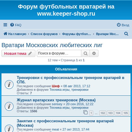
Форум футбольных вратарей на
www.keeper-shop.ru
FAQ
Вход
П
На главную
Список форумов
Форумы футбольных вратарей
Вратари Московских любитеских лиг
о
Вратари Московских любитеских лиг
и
Поиск
Расширенный пои
Новая тема
с
12 тем • Страница
1
из
1
к
Объявления
Тренировки с профессиональным тренером вратарей в
СПб.
Последнее сообщение
Шеф
«
08 авг 2013, 17:12
Добавлено в форуме
Техника игры, тренировки
Ответы:
7
Журнал вратарских тренировок (Москва)
Последнее сообщение
sensey
«
20 сен 2016, 12:22
Добавлено в форуме
Техника игры, тренировки
Ответы:
1566
1
102
103
104
105
…
Занятия с профессиональным тренером вратарей
(Москва)
Последнее сообщение
meat
«
27 окт 2013, 17:44