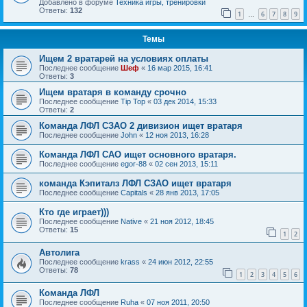
Добавлено в форуме
Техника игры, тренировки
Ответы:
132
1
6
7
8
9
…
Темы
Ищем 2 вратарей на условиях оплаты
Последнее сообщение
Шеф
«
16 мар 2015, 16:41
Ответы:
3
Ищем вратаря в команду срочно
Последнее сообщение
Tip Top
«
03 дек 2014, 15:33
Ответы:
2
Команда ЛФЛ СЗАО 2 дивизион ищет вратаря
Последнее сообщение
John
«
12 ноя 2013, 16:28
Команда ЛФЛ САО ищет основного вратаря.
Последнее сообщение
egor-88
«
02 сен 2013, 15:11
команда Кэпиталз ЛФЛ СЗАО ищет вратаря
Последнее сообщение
Capitals
«
28 янв 2013, 17:05
Кто где играет)))
Последнее сообщение
Native
«
21 ноя 2012, 18:45
Ответы:
15
1
2
Автолига
Последнее сообщение
krass
«
24 июн 2012, 22:55
Ответы:
78
1
2
3
4
5
6
Команда ЛФЛ
Последнее сообщение
Ruha
«
07 ноя 2011, 20:50