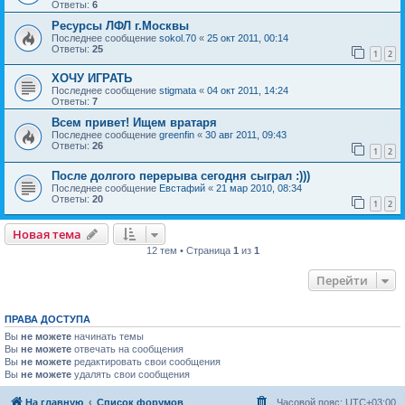
Ответы:
6
Ресурсы ЛФЛ г.Москвы
Последнее сообщение
sokol.70
«
25 окт 2011, 00:14
Ответы:
25
1
2
ХОЧУ ИГРАТЬ
Последнее сообщение
stigmata
«
04 окт 2011, 14:24
Ответы:
7
Всем привет! Ищем вратаря
Последнее сообщение
greenfin
«
30 авг 2011, 09:43
Ответы:
26
1
2
После долгого перерыва сегодня сыграл :)))
Последнее сообщение
Евстафий
«
21 мар 2010, 08:34
Ответы:
20
1
2
Новая тема
12 тем • Страница
1
из
1
Перейти
ПРАВА ДОСТУПА
Вы
не можете
начинать темы
Вы
не можете
отвечать на сообщения
Вы
не можете
редактировать свои сообщения
Вы
не можете
удалять свои сообщения
На главную
Список форумов
Часовой пояс:
UTC+03:00